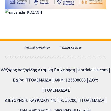
Πολιτική Απορρήτου
Πολιτική Cookies
Λάζαρος Λαζαρίδης Ατομική Επιχείρηση | eordaialive.com |
ΕΔΡΑ: ΠΤΟΛΕΜΑΪΔΑ | ΑΦΜ: 125508663 | ΔΟΥ:
ΠΤΟΛΕΜΑΪΔΑΣ
ΔΙΕΥΘΥΝΣΗ: ΚΑΥΚΑΣΟΥ 44, Τ.Κ. 50200, ΠΤΟΛΕΜΑΪΔΑ |
ΤΗΛ: 6981893715, 2463504856 | e-mail: