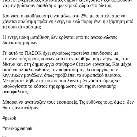
να μην βρίσκουν διαθέσιμο ηλεκτρικό χώρο στο δίκτυο;
Και γιατί η αποθήκευση είναι μόλις στο 2%, με αποτέλεσμα να
χάνεται πολύτιμη πράσινη ενέργεια ενώ παραμένει η εξάρτηση από
τα ορυκτά καύσιμα;
Η ενεργειακή μετάβαση δεν κρίνεται από τις ανακοινώσεις
δισεκατομμυρίων.
Γι’ αυτό το ΠΑΣΟΚ έχει εγκαίρως προτείνει επενδύσεις με
κοινωνικούς όρους κοινωνικού στην αποθήκευση ενέργειας, στα
δίκτυα και στη δημιουργία σταθερών θέσεων εργασίας. Και μέχρι
αυτά να ολοκληρωθούν, την παράταση της λειτουργίας των
λιγνιτικών μονάδων, όπως προβλέπει το ευρωπαϊκό πλαίσιο.
Μετρήσατε δήθεν το κόστος του λιγνίτη. Ξεχάσατε όμως να
υπολογίσετε το κόστος της ερήμωσης και της ενεργειακής
ανασφάλειας.
Μπορεί να ανατίναξαν τους εκσκαφείς. Τις ευθύνες τους, όμως, δεν
θα τις ανατινάξουν.”
#pasok
#markogiannaki