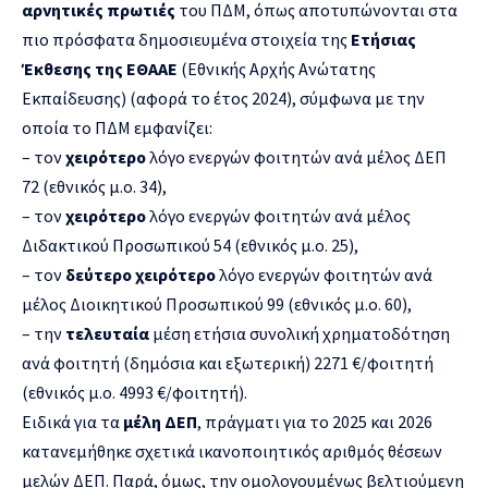
αρνητικές πρωτιές
του ΠΔΜ, όπως αποτυπώνονται στα
πιο πρόσφατα δημοσιευμένα στοιχεία της
Ετήσιας
Έκθεσης της ΕΘΑΑΕ
(Εθνικής Αρχής Ανώτατης
Εκπαίδευσης) (αφορά το έτος 2024),
σύμφωνα με την
οποία το ΠΔΜ εμφανίζει:
– τον
χειρότερο
λόγο ενεργών φοιτητών ανά μέλος ΔΕΠ
72 (εθνικός μ.ο. 34),
– τον
χειρότερο
λόγο ενεργών φοιτητών ανά μέλος
Διδακτικού Προσωπικού 54 (εθνικός μ.ο. 25),
– τον
δεύτερο χειρότερο
λόγο ενεργών φοιτητών ανά
μέλος Διοικητικού Προσωπικού 99 (εθνικός μ.ο. 60),
– την
τελευταία
μέση ετήσια συνολική χρηματοδότηση
ανά φοιτητή (δημόσια και εξωτερική) 2271 €/φοιτητή
(εθνικός μ.ο. 4993 €/φοιτητή).
Ειδικά για τα
μέλη ΔΕΠ
, πράγματι για το 2025 και 2026
κατανεμήθηκε σχετικά ικανοποιητικός αριθμός θέσεων
μελών ΔΕΠ. Παρά, όμως, την ομολογουμένως βελτιούμενη