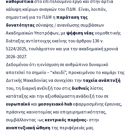
καθοριστικά
στο επιτελούμενο έργο και στην άρτια
κάλυψη καίριων αναγκών του ΠΔΜ. Είναι, λοιπόν,
σημαντική για το ΠΔΜ η
παράταση της
δυνατότητας
σύναψης / ανανέωσης συμβάσεων
Ακαδημαϊκών Υποτρόφων, με
ψήφιση νέας
νομοθετικής
διάταξης αντίστοιχης εκείνης του άρθρου 136 ν.
5224/2025, τουλάχιστον και για την ακαδημαϊκή χρονιά
2026-2027.
Δεδομένου ότι η ενίσχυση σε ανθρώπινο δυναμικό
αποτελεί το σημείο – “κλειδί”, προκειμένου το καμάρι της
Δυτικής Μακεδονίας να συνεχίσει την
ταχεία ανάπτυξή
του, τη διαρκή ανέλιξή του στις
διεθνείς
λίστες
κατάταξης και την αξιοθαύμαστη ανάδειξή του σε
ευρωπαϊκό
και
μεσογειακό
hub
εφαρμοσμένης έρευνας,
πράσινης καινοτομίας και επιχειρηματικότητας,
συμβάλλοντας -ως
κεντρικός πυρήνας-
στην
αναπτυξιακή ώθηση
της περιφέρειάς μας.