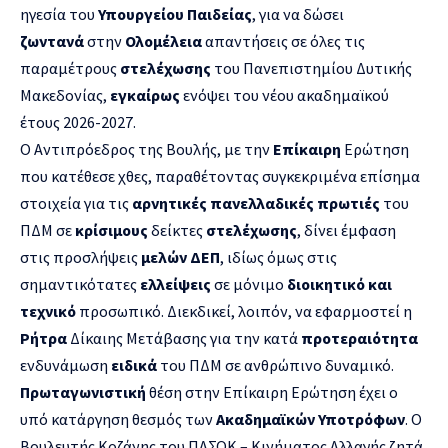
ηγεσία του
Υπουργείου Παιδείας
, για να δώσει
ζωντανά
στην
Ολομέλεια
απαντήσεις σε όλες τις
παραμέτρους
στελέχωσης
του Πανεπιστημίου Δυτικής
Μακεδονίας,
εγκαίρως
ενόψει του νέου ακαδημαϊκού
έτους 2026-2027.
Ο Αντιπρόεδρος της Βουλής, με την
Επίκαιρη
Ερώτηση
που κατέθεσε χθες, παραθέτοντας συγκεκριμένα επίσημα
στοιχεία για τις
αρνητικές πανελλαδικές πρωτιές
του
ΠΔΜ σε
κρίσιμους
δείκτες
στελέχωσης
, δίνει έμφαση
στις προσλήψεις
μελών ΔΕΠ
, ιδίως όμως στις
σημαντικότατες
ελλείψεις
σε μόνιμο
διοικητικό και
τεχνικό
προσωπικό. Διεκδικεί, λοιπόν, να εφαρμοστεί η
Ρήτρα
Δίκαιης Μετάβασης για την κατά
προτεραιότητα
ενδυνάμωση
ειδικά
του ΠΔΜ σε ανθρώπινο δυναμικό.
Πρωταγωνιστική
θέση στην Επίκαιρη Ερώτηση έχει ο
υπό κατάργηση θεσμός των
Ακαδημαϊκών Υποτρόφων
. Ο
Βουλευτής Κοζάνης του ΠΑΣΟΚ – Κινήματος Αλλαγής ζητά