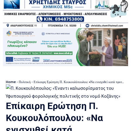
Home
-
Πολιτική
-
Επίκαιρη Ερώτηση Π. Κουκουλόπουλου: «Να ενισχυθεί κατά προτεραιότητα το Πανεπιστήμιο Δυτ. Μακεδονίας σε ανθρώπινο δυναμικό, βάσει της διυπουργικής Ρήτρας Δίκαιης Μετάβασης»
Επίκαιρη Ερώτηση Π.
Κουκουλόπουλου: «Να
ενισχυθεί κατά