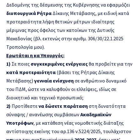
Δεδομένης της δέσμευσης της Κυβέρνησης να εφαρμόζει
διυπουργικά Ρήτρα
Δίκαιης Μετάβασης, με ειδική κατά
προτεραιότητα λήψη θετικών μέτρων ιδιαίτερης
μέριμνας προς όφελος των κατοίκων της Δυτικής
Μακεδονίας (βλ. εκτενώς στην αριθμ. 306/30/22.1.2025
Τροπολογία μου).
Ερωτάται η κα Υπουργός:
1)
Σε ποιες
συγκεκριμένες ενέργειες
θα προβείτε για την
κατά προτεραιότητα
(βάσει της Ρήτρας Δίκαιης
Μετάβασης)
γενναία ενίσχυση
σε ανθρώπινο δυναμικό
του ΠΔΜ, ώστε να καλυφθούν οι ελλείψεις, ιδίως σε
διοικητικό και τεχνικό προσωπικό;
2)
Προτίθεστε
να δώσετε παράταση
στη δυνατότητα
σύναψης / ανανέωσης συμβάσεων
Ακαδημαϊκών
Υποτρόφων
, με κατάθεση νέας νομοθετικής διάταξης
αντίστοιχης εκείνης του αρ.136 ν.5224/2025, τουλάχιστον
και
για την ακαδημαϊκή χρονιά
2026-2027,
έστω κατ’