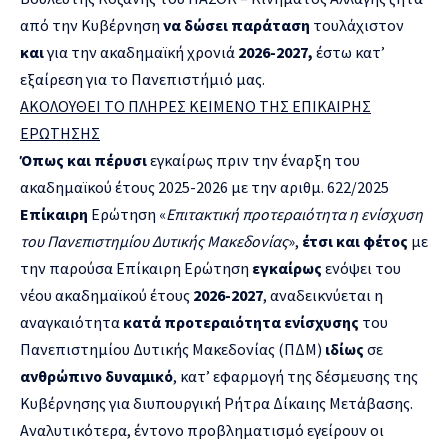
από την Κυβέρνηση
να δώσει παράταση
τουλάχιστον
και
για την ακαδημαϊκή χρονιά
2026-2027,
έστω κατ’
εξαίρεση για το Πανεπιστήμιό μας.
ΑΚΟΛΟΥΘΕΙ ΤΟ ΠΛΗΡΕΣ ΚΕΙΜΕΝΟ ΤΗΣ ΕΠΙΚΑΙΡΗΣ
ΕΡΩΤΗΣΗΣ
Όπως και πέρυσι
εγκαίρως πριν την έναρξη του
ακαδημαϊκού έτους 2025-2026 με την αριθμ. 622/2025
Επίκαιρη
Ερώτηση «
Επιτακτική προτεραιότητα η ενίσχυση
του Πανεπιστημίου Δυτικής Μακεδονίας
»,
έτσι και φέτος
με
την παρούσα Επίκαιρη Ερώτηση
εγκαίρως
ενόψει του
νέου ακαδημαϊκού έτους
2026-2027
, αναδεικνύεται η
αναγκαιότητα
κατά προτεραιότητα ενίσχυσης
του
Πανεπιστημίου Δυτικής Μακεδονίας (ΠΔΜ)
ιδίως
σε
ανθρώπινο δυναμικό
, κατ’ εφαρμογή της δέσμευσης της
Κυβέρνησης για διυπουργική Ρήτρα Δίκαιης Μετάβασης.
Αναλυτικότερα, έντονο προβληματισμό εγείρουν οι