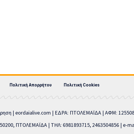
Πολιτική Απορρήτου
Πολιτική Cookies
ίρηση | eordaialive.com | ΕΔΡΑ: ΠΤΟΛΕΜΑΪΔΑ | ΑΦΜ: 1255
0200, ΠΤΟΛΕΜΑΪΔΑ | ΤΗΛ: 6981893715, 2463504856 | e-mai