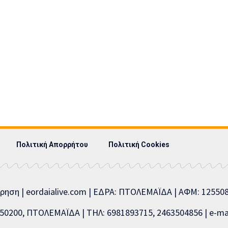
Πολιτική Απορρήτου
Πολιτική Cookies
ίρηση | eordaialive.com | ΕΔΡΑ: ΠΤΟΛΕΜΑΪΔΑ | ΑΦΜ: 1255
0200, ΠΤΟΛΕΜΑΪΔΑ | ΤΗΛ: 6981893715, 2463504856 | e-mai