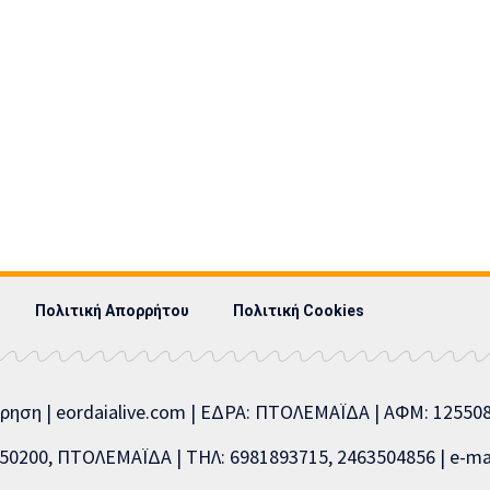
Πολιτική Απορρήτου
Πολιτική Cookies
ίρηση | eordaialive.com | ΕΔΡΑ: ΠΤΟΛΕΜΑΪΔΑ | ΑΦΜ: 1255
0200, ΠΤΟΛΕΜΑΪΔΑ | ΤΗΛ: 6981893715, 2463504856 | e-mai