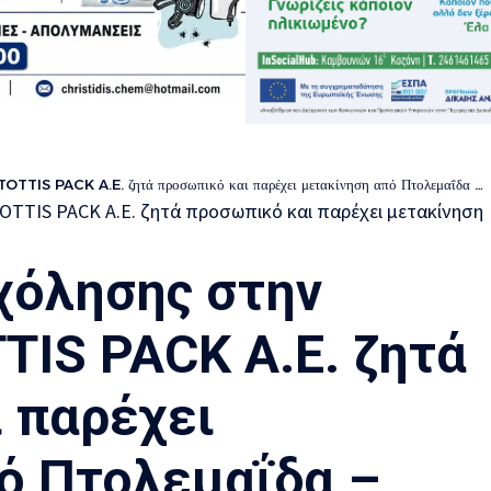
TTIS PACK A.E. ζητά προσωπικό και παρέχει μετακίνηση από Πτολεμαΐδα – Αμύνταιο
χόλησης στην
TIS PACK A.E. ζητά
 παρέχει
ό Πτολεμαΐδα –