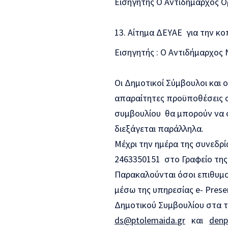
Εισηγητής Ο Αντιδήμαρχος 
Αίτημα ΔΕΥΑΕ για την κ
Εισηγητής : Ο Αντιδήμαρχος
Οι Δημοτικοί Σύμβουλοι και ο
απαραίτητες προϋποθέσεις σ
συμβουλίου θα μπορούν να 
διεξάγεται παράλληλα.
Μέχρι την ημέρα της συνεδρί
2463350151 στο Γραφείο της 
Παρακαλούνται όσοι επιθυμ
μέσω της υπηρεσίας e- Prese
Δημοτικού Συμβουλίου στα τ
ds
@
ptolemaida
.
gr
και
denp