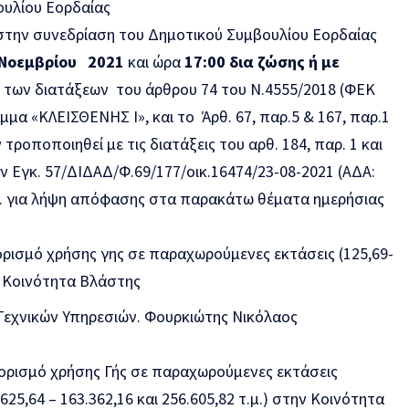
ουλίου Εορδαίας
στην συνεδρίαση του Δημοτικού Συμβουλίου Εορδαίας
 Νοεμβρίου 2021
και ώρα
17:00
δια ζώσης
ή με
 των διατάξεων του άρθρου 74 του Ν.4555/2018 (ΦΕΚ
μμα «ΚΛΕΙΣΘΕΝΗΣ Ι», και το Άρθ. 67, παρ.5 & 167, παρ.1
τροποποιηθεί με τις διατάξεις του αρθ. 184, παρ. 1 και
ην Εγκ. 57/ΔΙΔΑΔ/Φ.69/177/οικ.16474/23-08-2021 (ΑΔΑ:
. για λήψη απόφασης στα παρακάτω θέματα ημερήσιας
ρισμό χρήσης γης σε παραχωρούμενες εκτάσεις (125,69-
ην Κοινότητα Βλάστης
 Τεχνικών Υπηρεσιών. Φουρκιώτης Νικόλαος
ορισμό χρήσης Γής σε παραχωρούμενες εκτάσεις
.625,64 – 163.362,16 και 256.605,82 τ.μ.) στην Κοινότητα