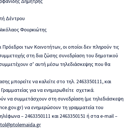
Ορφανίδης Δημήτρης
οπή Δέντρου
 Νικόλαος Φουρκιώτης
ι Πρόεδροι των Κοινοτήτων, οι οποίοι δεν πληρούν τις
υμμετοχής στη δια ζώσης συνεδρίαση του δημοτικού
συμμετέχουν σ’ αυτή μέσω τηλεδιάσκεψης που θα
ασης μπορείτε να καλείτε στο τηλ. 2463350111, και
Γραμματείας για να ενημερωθείτε σχετικά.
ούν να συμμετάσχουν στη συνεδρίαση (με τηλεδιάσκεψη
nce.gov.gr) να ενημερώσουν τη γραμματεία του
ηλέφωνα – 2463350111 και 2463350151 ή στα e-mail –
tol
@
ptolemaida
.
gr