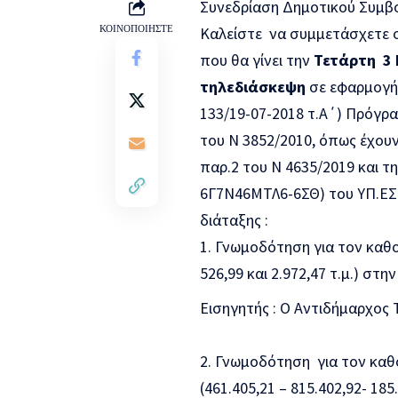
Συνεδρίαση Δημοτικού Συμβ
ΚΟΙΝΟΠΟΙΗΣΤΕ
Καλείστε να συμμετάσχετε 
που θα γίνει την
Τετάρτη 3
τηλεδιάσκεψη
σε εφαρμογή
133/19-07-2018 τ.Α΄) Πρόγρα
του Ν 3852/2010, όπως έχουν 
παρ.2 του Ν 4635/2019 και τ
6Γ7Ν46ΜΤΛ6-6ΣΘ) του ΥΠ.ΕΣ
διάταξης :
Γνωμοδότηση για τον καθο
526,99 και 2.972,47 τ.μ.) στ
Εισηγητής : Ο Αντιδήμαρχος
Γνωμοδότηση για τον καθ
(461.405,21 – 815.402,92- 185