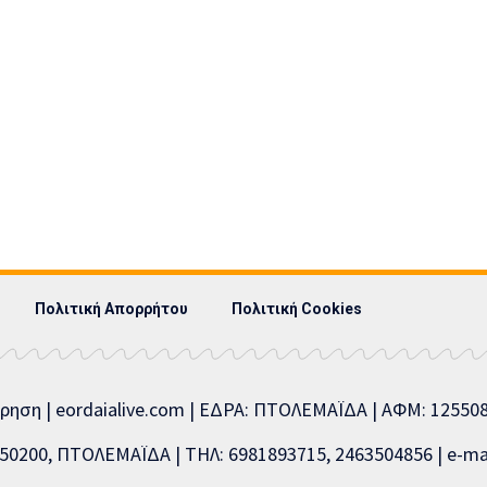
Πολιτική Απορρήτου
Πολιτική Cookies
ίρηση | eordaialive.com | ΕΔΡΑ: ΠΤΟΛΕΜΑΪΔΑ | ΑΦΜ: 1255
0200, ΠΤΟΛΕΜΑΪΔΑ | ΤΗΛ: 6981893715, 2463504856 | e-mai