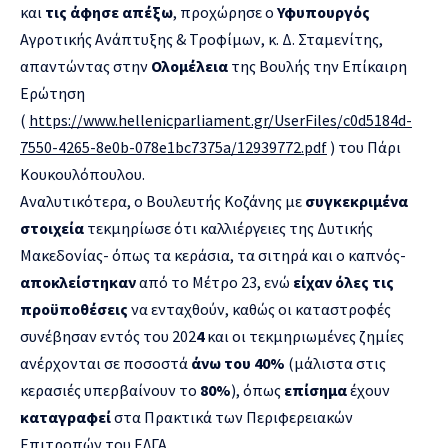
και
τις άφησε απέξω
, προχώρησε ο
Υφυπουργός
Αγροτικής Ανάπτυξης & Τροφίμων, κ. Δ. Σταμενίτης,
απαντώντας στην
Ολομέλεια
της Βουλής την Επίκαιρη
Ερώτηση
(
https://www.hellenicparliament.gr/UserFiles/c0d5184d-
7550-4265-8e0b-078e1bc7375a/12939772.pdf
) του Πάρι
Κουκουλόπουλου.
Αναλυτικότερα, ο Βουλευτής Κοζάνης με
συγκεκριμένα
στοιχεία
τεκμηρίωσε ότι καλλιέργειες της Δυτικής
Μακεδονίας- όπως τα κεράσια, τα σιτηρά και ο καπνός-
αποκλείστηκαν
από το Μέτρο 23, ενώ
είχαν όλες τις
προϋποθέσεις
να ενταχθούν, καθώς οι καταστροφές
συνέβησαν εντός του 202
4
και οι τεκμηριωμένες ζημίες
ανέρχονται σε ποσοστά
άνω του 40%
(μάλιστα στις
κερασιές υπερβαίνουν το
80%
), όπως
επίσημα
έχουν
καταγραφεί
στα Πρακτικά των Περιφερειακών
Επιτροπών του ΕΛΓΑ.