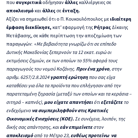
που
συγκριτικά
οδήγησαν
άλλες
καλλιέργειες σε
αποκλεισμό
και
άλλες
σε
ένταξη.
Αξίζει να σημειωθεί ότι ο Π. Κουκουλόπουλος με
ιδιαίτερη
έμφαση
διεκδίκησε,
κατ’ εφαρμογή της
Ρήτρας
Δίκαιης
Μετάβασης,
σε κάθε περίπτωση την αποζημίωση των
παραγωγών: «
Με βεβαιότητα γνωρίζω ότι σε επίπεδο
Δυτικής Μακεδονίας ξεπερνούν τα 12 εκατ. ευρώ οι
εκτιμήσεις ζημιών, εκ των οποίων το 55% αφορά τους
παραγωγούς του νομού Κοζάνης.
Πριν ένα χρόνο
, στην
αριθμ. 6257/2.8.2024
γραπτή ερώτηση
που σας είχα
καταθέσει για όλα τα προϊόντα που επλήγησαν από την
παρατεταμένη ξηρασία (μεταξύ των οποίων και τα κεράσια –
σιτηρά – καπνός),
μου είχατε απαντήσει
ότι
εξετάζετε
το
ενδεχόμενο
να συμπεριληφθούν στις Κρατικές
Οικονομικές Ενισχύσεις (ΚΟΕ).
Σε συνέχεια, λοιπόν, της
δικής σας απάντησης, και
εάν επιμείνετε
στον
αποκλεισμό
από το Μέτρο 23,
ευθέως προτείνω
να