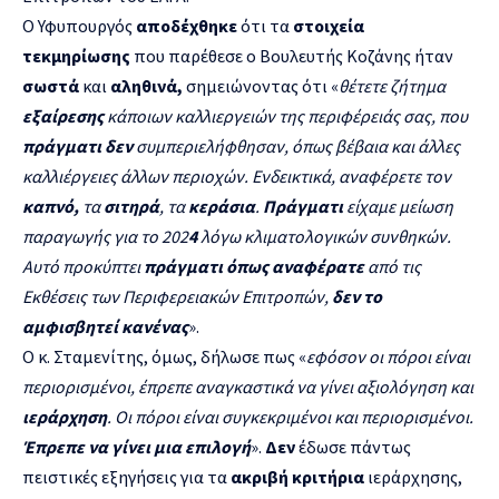
Ο Υφυπουργός
αποδέχθηκε
ότι τα
στοιχεία
τεκμηρίωσης
που παρέθεσε ο Βουλευτής Κοζάνης ήταν
σωστά
και
αληθινά,
σημειώνοντας ότι «
θέτετε ζήτημα
εξαίρεσης
κάποιων καλλιεργειών της περιφέρειάς σας, που
πράγματι δεν
συμπεριελήφθησαν, όπως βέβαια και άλλες
καλλιέργειες άλλων περιοχών. Ενδεικτικά, αναφέρετε τον
καπνό,
τα
σιτηρά
, τα
κεράσια
.
Πράγματι
είχαμε μείωση
παραγωγής για το 202
4
λόγω κλιματολογικών συνθηκών.
Αυτό προκύπτει
πράγματι όπως αναφέρατε
από τις
Εκθέσεις των Περιφερειακών Επιτροπών,
δεν το
αμφισβητεί κανένας
».
Ο κ. Σταμενίτης, όμως, δήλωσε πως «
εφόσον οι πόροι είναι
περιορισμένοι, έπρεπε αναγκαστικά να γίνει αξιολόγηση και
ιεράρχηση
. Οι πόροι είναι συγκεκριμένοι και περιορισμένοι.
Έπρεπε να γίνει μια επιλογή
».
Δεν
έδωσε πάντως
πειστικές εξηγήσεις για τα
ακριβή κριτήρια
ιεράρχησης,