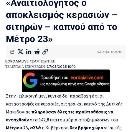
«Αναιτιολόγητος ο
αποκλεισμός κερασιών –
σιτηρών – καπνού από το
Μέτρο 23»
3Λ ΑΝΑΓΝΩΣΗΣ
EORDAIALIVE TEAM
ΠΟΛΙΤΙΚΗ
ΤΕΛΕΥΤΑΙΑ ΕΝΗΜΕΡΩΣΗ: 27/05/2025 10:10
Στην -ειλικρινή μεν, κυνική δε- παραδοχή ότι οι
καταστροφές σε κερασιές, σιτηρά και καπνό της Δυτικής
Μακεδονίας
πληρούσαν όλες τις προϋποθέσεις να
ενταχθούν
στα 142,8 εκατομμύρια αποζημιώσεων του
Μέτρου 23, αλλά
η Κυβέρνηση
δεν βρήκε χώρο
γι’ αυτές