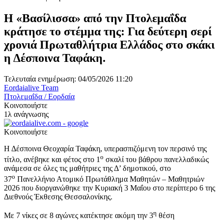
Η «Βασίλισσα» από την Πτολεμαΐδα
κράτησε το στέμμα της: Για δεύτερη σερί
χρονιά Πρωταθλήτρια Ελλάδος στο σκάκι
η Δέσποινα Ταφάκη.
Τελευταία ενημέρωση: 04/05/2026 11:20
Eordaialive Team
Πτολεμαΐδα / Εορδαία
Κοινοποιήστε
1λ ανάγνωσης
Κοινοποιήστε
Η Δέσποινα Θεοχαρία Ταφάκη, υπερασπιζόμενη τον περσινό της
ο
τίτλο, ανέβηκε και φέτος στο 1
σκαλί του βάθρου πανελλαδικώς
ανάμεσα σε όλες τις μαθήτριες της Δ’ δημοτικού, στο
ο
37
Πανελλήνιο Ατομικό Πρωτάθλημα Μαθητών – Μαθητριών
2026 που διοργανώθηκε την Κυριακή 3 Μαΐου στο περίπτερο 6 της
Διεθνούς Έκθεσης Θεσσαλονίκης.
η
Με 7 νίκες σε 8 αγώνες κατέκτησε ακόμη την 3
θέση