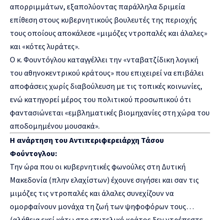
απορριμμάτων, εξαπολύοντας παράλληλα δριμεία
επίθεση στους κυβερνητικούς βουλευτές της περιοχής
τους οποίους αποκάλεσε «μιμόζες ντροπαλές και άλαλες»
και «κότες λυράτες».
Ο κ. Φουντόγλου καταγγέλλει την «νταβατζίδικη λογική
του αθηνοκεντρικού κράτους» που επιχειρεί να επιβάλει
αποφάσεις χωρίς διαβούλευση με τις τοπικές κοινωνίες,
ενώ κατηγορεί μέρος του πολιτικού προσωπικού ότι
φαντασιώνεται «εμβληματικές βιομηχανίες στη χώρα του
αποδομημένου μουσακά».
Η ανάρτηση του Αντιπεριφερειάρχη Τάσου
Φούντογλου:
Την ώρα που οι κυβερνητικές φωνούλες στη Δυτική
Μακεδονία (πλην ελαχίστων) έχουνε σιγήσει και σαν τις
μιμόζες τις ντροπαλές και άλαλες συνεχίζουν να
ομορφαίνουν μονάχα τη ζωή των ψηφοφόρων τους…
(αλήθεια εκεί κάτω στο επιτελικό κράτος δεν ντρέπεστε