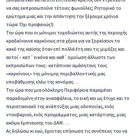
να σας εκπροσωπούνε τέτοιες φωνούλες; Ρητορικό το
ερώτημα μιας και την απάντηση την ξέρουμε χρόνια
τώρα. Όχι προφανώς!)
Την ώρα που οι μόνιμοι τυχοδιώκτες αυτής της περιοχής
κραδαίνουνε καρκίνους στα χέρια για να ξορκίσουν το
κακό της καύσης όταν επί πολλά έτη σαν τις μιμόζες και
αυτοί – κατ΄ εικόνα και καθ΄ ομοίωση άλλωστε των
εκπροσώπων τους- κατάπιναν αμάσητους τους
«καρκίνους» της μόνιμης περιβαλλοντικής μας
υποβάθμισης ελέω της κονόμας…
Την ώρα που μια ολόκληρη Περιφέρεια παραμένει
παραδομένη στην ανασφάλεια, το εική και ως έτυχε και το
περιστασιακό της ανάπτυξης μιας οδοποιίας, ενός
ντουβαριού, ενός προγράμματος, μιας κατάρτισης, μιας
ακόμα έμπνευσης του ΔΑΜ….
Ας δηλώσω κι εγώ, έχοντας επίγνωση τις συνέπειες του να