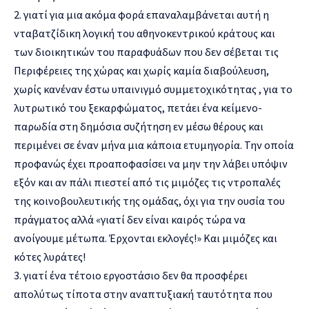
2. γιατί για μια ακόμα φορά επαναλαμβάνεται αυτή η
νταβατζίδικη λογική του αθηνοκεντρικού κράτους και
των διοικητικών του παραφυάδων που δεν σέβεται τις
Περιφέρειες της χώρας και χωρίς καμία διαβούλευση,
χωρίς κανέναν έστω υπαινιγμό συμμετοχικότητας , για το
λυτρωτικό του ξεκαρφώματος, πετάει ένα κείμενο-
παρωδία στη δημόσια συζήτηση εν μέσω θέρους και
περιμένει σε έναν μήνα μια κάποια ετυμηγορία. Την οποία
προφανώς έχει προαποφασίσει να μην την λάβει υπόψιν
εξόν και αν πάλι πιεστεί από τις μιμόζες τις ντροπαλές
της κοινοβουλευτικής της ομάδας, όχι για την ουσία του
πράγματος αλλά «γιατί δεν είναι καιρός τώρα να
ανοίγουμε μέτωπα. Έρχονται εκλογές!» Και μιμόζες και
κότες λυράτες!
3. γιατί ένα τέτοιο εργοστάσιο δεν θα προσφέρει
απολύτως τίποτα στην αναπτυξιακή ταυτότητα που