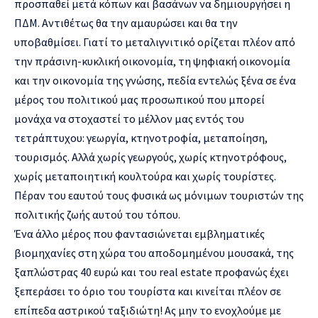
προσπαθεί μετά κόπων και βασάνων να δημιουργήσει η
ΠΔΜ. Αντιθέτως θα την αμαυρώσει και θα την
υποβαθμίσει. Γιατί το μεταλιγνιτικό ορίζεται πλέον από
την πράσινη-κυκλική οικονομία, τη ψηφιακή οικονομία
και την οικονομία της γνώσης, πεδία εντελώς ξένα σε ένα
μέρος του πολιτικού μας προσωπικού που μπορεί
μονάχα να στοχαστεί το μέλλον μας εντός του
τετράπτυχου: γεωργία, κτηνοτροφία, μεταποίηση,
τουρισμός. Αλλά χωρίς γεωργούς, χωρίς κτηνοτρόφους,
χωρίς μεταποιητική κουλτούρα και χωρίς τουρίστες.
Πέραν του εαυτού τους φυσικά ως μόνιμων τουριστών της
πολιτικής ζωής αυτού του τόπου.
Ένα άλλο μέρος που φαντασιώνεται εμβληματικές
βιομηχανίες στη χώρα του αποδομημένου μουσακά, της
ξαπλώστρας 40 ευρώ και του real estate προφανώς έχει
ξεπεράσει το όριο του τουρίστα και κινείται πλέον σε
επίπεδα αστρικού ταξιδιώτη! Ας μην το ενοχλούμε με