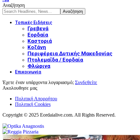
Αναζήτηση
Τοπικές Ειδήσεις
Γρεβενά
Εορδαία
Καστοριά
Κοζάνη
Περιφέρεια Δυτικής Μακεδονίας
Πτολεμαΐδα / Εορδαία
Φλώρινα
Επικοινωνία
Έχετε έναν υπάρχοντα λογαριασμό;
Συνδεθείτε
Ακολουθησε μας
Πολιτική Απορρήτου
Πολιτική Cookies
Copyright © 2025 Eordaialive.com. All Rights Reserved.