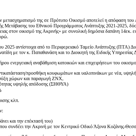
 τον μετασχηματισμό της σε Πρότυπο Οικισμό αποτελεί η απόφαση τ
ής Μετάβασης του Εθνικού Προγράμματος Ανάπτυξης 2021-2025, δύο 
ειας στον οικισμό της Ακρινής» με συνολική δημόσια δαπάνη 14εκ. 
υρώ.
ρίου 2025 αντίστοιχα από το Περιφερειακό Ταμείο Ανάπτυξης (ΠΤΑ) 
νατίδη με τον κ. Παπαθανάση και το Διοικητή της Ειδικής Υπηρεσία
ήρου ενεργειακή αναβάθμιση κατοικιών και επιχειρήσεων του οικισμ
ντικατάσταση/προσθήκη κουφωμάτων και υαλοπινάκων με νέα, υψηλή
 ψύξη χώρων και παραγωγή ΖΝΧ,
ότητας υψηλής απόδοσης (ΣΗΘΥΑ)
,
ισης κλπ.
ν:
νει και την επέκτασή του)
που συνδέει την Ακρινή με τον Κεντρικό Οδικό Άξονα Κοζάνης-Θεσσ