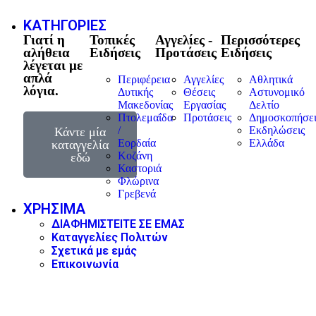
ΚΑΤΗΓΟΡΙΕΣ
Γιατί η
Τοπικές
Αγγελίες -
Περισσότερες
αλήθεια
Ειδήσεις
Προτάσεις
Ειδήσεις
λέγεται με
απλά
Περιφέρεια
Αγγελίες
Αθλητικά
λόγια.
Δυτικής
Θέσεις
Αστυνομικό
Μακεδονίας
Εργασίας
Δελτίο
Πτολεμαΐδα
Προτάσεις
Δημοσκοπήσει
/
Εκδηλώσεις
Κάντε μία
Εορδαία
Ελλάδα
καταγγελία
Κοζάνη
εδώ
Καστοριά
Φλώρινα
Γρεβενά
ΧΡΗΣΙΜΑ
ΔΙΑΦΗΜΙΣΤΕΙΤΕ ΣΕ ΕΜΑΣ
Καταγγελίες Πολιτών
Σχετικά με εμάς
Επικοινωνία