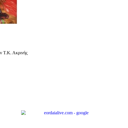
ην Τ.Κ. Ακρινής