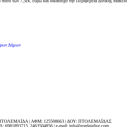
ποσό των 7,5εκ. ευρώ και δικαιούχο την Περιφέρεια Δυτικής Μακεδο
ΕΔΡΑ: ΠΤΟΛΕΜΑΪΔΑ | ΑΦΜ: 125508663 | ΔΟΥ: ΠΤΟΛΕΜΑΪΔΑΣ
1893715, 2463504856 | e-mail: info@eordaialive.com