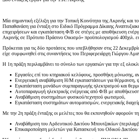
Μία σημαντική εξέλιξη για την Τοπική Κοινότητα της Ακρινής και
Παπαθανάση για ένταξη στο Ειδικό Πρόγραμμα Δίκαιης Αναπτυξιακ
επιχειρήσεων και εγκατάσταση Φ/Β σε στέγες με αποθήκευση ενέργ
Ακρινής σε Πρότυπο Πράσινο Οικισμό» προϋπολογισμού 400χιλ. ε
Πρόκειται για τις δύο προτάσεις που υπεβλήθησαν στις 22 Δεκεμβ
είχε συμφωνηθεί στις συναντήσεις του Περιφερειάρχη Γιώργου Αμα
Η 1η πράξη περιλαμβάνει το σύνολο των εργασιών για την εξ ολοκλ
Εργασίες επί του κτηριακού κελύφους, προσθήκη μόνωσης, α
Ενεργειακή αναβάθμιση Η/Μ εγκαταστάσεων για θέρμανση,
Εγκατάσταση μονάδων συμπαραγωγής ηλεκτρισμού και θερμ
Αυτοπαραγωγή ηλεκτρικής ενέργειας από Φ/Β με αποθήκευση
Αναβάθμιση συστημάτων φυσικού/τεχνητού φωτισμού,
Εγκατάσταση συστημάτων αυτοματισμών, ενεργειακής διαχείρ
Με την 2η πράξη ένταξης οι μελέτες που θα εκπονηθούν αφορούν τη
Αναβάθμιση του Αρδευτικού Δικτύου Μπουτζακίων (περιλαμβά
Επικαιροποίηση μελετών για Κατασκευή του Οδικού Δικτύου 