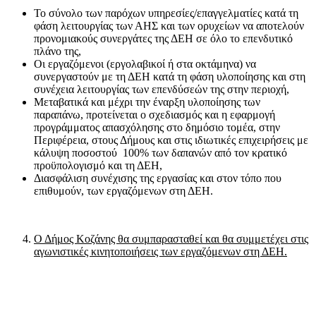
Το σύνολο των παρόχων υπηρεσίες/επαγγελματίες κατά τη
φάση λειτουργίας των ΑΗΣ και των ορυχείων να αποτελούν
προνομιακούς συνεργάτες της ΔΕΗ σε όλο το επενδυτικό
πλάνο της,
Οι εργαζόμενοι (εργολαβικοί ή στα οκτάμηνα) να
συνεργαστούν με τη ΔΕΗ κατά τη φάση υλοποίησης και στη
συνέχεια λειτουργίας των επενδύσεών της στην περιοχή,
Μεταβατικά και μέχρι την έναρξη υλοποίησης των
παραπάνω, προτείνεται ο σχεδιασμός και η εφαρμογή
προγράμματος απασχόλησης στο δημόσιο τομέα, στην
Περιφέρεια, στους Δήμους και στις ιδιωτικές επιχειρήσεις με
κάλυψη ποσοστού 100% των δαπανών από τον κρατικό
προϋπολογισμό και τη ΔΕΗ,
Διασφάλιση συνέχισης της εργασίας και στον τόπο που
επιθυμούν, των εργαζόμενων στη ΔΕΗ.
Ο Δήμος Κοζάνης θα συμπαρασταθεί και θα συμμετέχει στις
αγωνιστικές κινητοποιήσεις των εργαζόμενων στη ΔΕΗ.