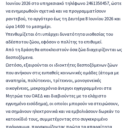
Ιουνίου 2026 στο υπηρεσιακό τηλέφωνο 2461350457, ώστε
να ενημερωθούν σχετικά και να προγραμματίσουν
ραντεβού, το αργότερο έως τη Δευτέρα 8 Ιουνίου 2026 και
ώρα 14:00 το μεσημέρι.
Υπενθυμίζεται ότι υπάρχει δυνατότητα υιοθεσίας του
αδέσποτου ζώου, εφόσον ο πολίτης το επιθυμεί.
Από τη δράση θα αποκλειστούν όσα ζώα διαχειρίζονται ως
δεσποζόμενα.
Ωστόσο, εξαιρούνται οι ιδιοκτήτες δεσποζόμενων ζώων
που ανήκουν στις ευπαθείς κοινωνικές ομάδες (άτομα με
αναπηρία, πολύτεκνοι, τρίτεκνοι, μονογονεϊκές
οικογένειες, μακροχρόνια άνεργοι εγγεγραμμένοι στα
Μητρώα του ΟΑΕΔ και διαβιούντες με το ελάχιστο
εγγυημένο εισόδημα), οι οποίοι μπορούν να στειρώσουν,
να σημάνουν ηλεκτρονικά και να εμβολιάσουν δωρεάν το
κατοικίδιό τους, συμμετέχοντας στο συγκεκριμένο
πρόγραμμα, προσκομίζοντας πρώτα τα απαραίτητα