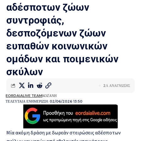
αδέσποτων ζώων
συντροφιάς,
δεσποζόμενων ζώων
ευπαθών κοινωνικών
ομάδων και ποιμενικών
σκύλων
2Λ ΑΝΑΓΝΩΣΗΣ
EORDAIALIVE TEAM
ΚΟΖΑΝΗ
ΤΕΛΕΥΤΑΙΑ ΕΝΗΜΕΡΩΣΗ: 02/06/2026 13:50
Μία ακόμη δράση με δωρεάν στειρώσεις αδέσποτων
σκύλων και γατών από εθελοντές κτηνιάτρους