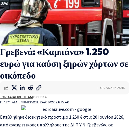
Γρεβενά: «Καμπάνα» 1.250
ευρώ για καύση ξηρών χόρτων σε
οικόπεδο
0Λ ΑΝΑΓΝΩΣΗΣ
EORDAIALIVE TEAM
ΓΡΕΒΕΝΑ
ΤΕΛΕΥΤΑΙΑ ΕΝΗΜΕΡΩΣΗ: 24/06/2026 15:40
Επιβλήθηκε διοικητικό πρόστιμο 1.250 € στις 20 Ιουνίου 2026,
από ανακριτικούς υπαλλήλους της ΔΙ.Π.Υ.Ν. Γρεβενών, σε