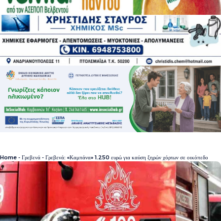
Home
-
Γρεβενά
-
Γρεβενά: «Καμπάνα» 1.250 ευρώ για καύση ξηρών χόρτων σε οικόπεδο