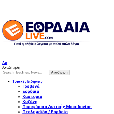
Font
Αα
Resizer
Αναζήτηση
Τοπικές Ειδήσεις
Γρεβενά
Εορδαία
Καστοριά
Κοζάνη
Περιφέρεια Δυτικής Μακεδονίας
Πτολεμαΐδα / Εορδαία