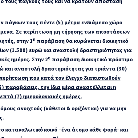
ό τους πάγκους τους και να κρατούν απόσταση
ων πάγκων τους
πέντε
(5) μέτρα
ενδιάμεσο χώρο
είμενα. Σε περίπτωση μη τήρησης των αποστάσεων
η
ητές, στην 1
παράβαση θα κυρώνεται διοικητικό
ίων (1.500) ευρώ και αναστολή δραστηριότητας για
η
κές ημέρες. Στην 2
παράβαση διοικητικό πρόστιμο
ρώ και αναστολή δραστηριότητας για τριάντα (30)
περίπτωση που κατά τον έλεγχο διαπιστωθούν
5) παραβάσεις, την ίδια μέρα αναστέλλεται η
 επτά (7) ημερολογιακές ημέρες.
μους ανοιχτούς (κάθετοι & οριζόντιοι) για να μην
ς.
ο καταναλωτικό κοινό –ένα άτομο κάθε φορά- και