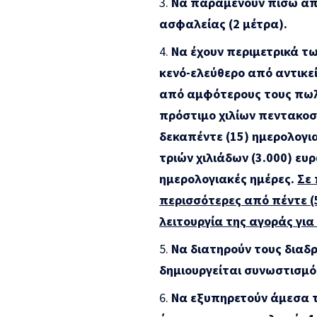
Να παραμένουν πίσω απ
ασφαλείας (2 μέτρα).
Να έχουν περιμετρικά τ
κενό-ελεύθερο από αντικ
από αμφότερους τους πωλ
πρόστιμο χιλίων πεντακοσ
δεκαπέντε (15) ημερολογια
τριών χιλιάδων (3.000) ευ
ημερολογιακές ημέρες.
Σε 
περισσότερες από πέντε (
λειτουργία της αγοράς για
Να διατηρούν τους διαδρό
δημιουργείται συνωστισμό
Να εξυπηρετούν άμεσα τ