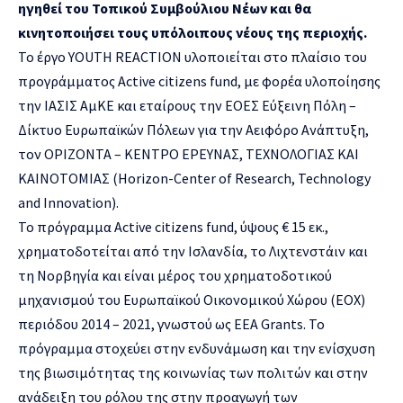
ηγηθεί του Τοπικού Συμβούλιου Νέων και θα
κινητοποιήσει τους υπόλοιπους νέους της περιοχής.
Το έργο YOUTH REACTION υλοποιείται στο πλαίσιο του
προγράμματος Active citizens fund, με φορέα υλοποίησης
την ΙΑΣΙΣ ΑμΚΕ και εταίρους την ΕΟΕΣ Εύξεινη Πόλη –
Δίκτυο Ευρωπαϊκών Πόλεων για την Αειφόρο Ανάπτυξη,
τον OΡΙΖΟΝΤΑ – ΚΕΝΤΡΟ ΕΡΕΥΝΑΣ, ΤΕΧΝΟΛΟΓΙΑΣ ΚΑΙ
ΚΑΙΝΟΤΟΜΙΑΣ (Horizon-Center of Research, Technology
and Innovation).
Το πρόγραμμα Active citizens fund, ύψους € 15 εκ.,
χρηματοδοτείται από την Ισλανδία, το Λιχτενστάιν και
τη Νορβηγία και είναι μέρος του χρηματοδοτικού
μηχανισμού του Ευρωπαϊκού Οικονομικού Χώρου (ΕΟΧ)
περιόδου 2014 – 2021, γνωστού ως EEA Grants. Το
πρόγραμμα στοχεύει στην ενδυνάμωση και την ενίσχυση
της βιωσιμότητας της κοινωνίας των πολιτών και στην
ανάδειξη του ρόλου της στην προαγωγή των