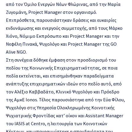
από τον Όμιλο Ενεργών Νέων Φλώρινας, από την Μαρία
Ζυγομάνη, Project Manager στον οργανισμό.
Επιπρόσθετα, παρουσιάστηκαν δράσεις και ευκαιρίες
ενδυνάμωσης και ενεργούς συμμετοχής, από τους Μάρκο
Χιόνο, Νόμιμο Εκπρόσωπο και Project Manager και την
Νεφέλη Πινακά, Ψυχολόγο και Project Manager της GO
Alive NGO.
Στη συνέχεια δόθηκε έμφαση στον προσδιορισμό του
πεδίου της Κοινωνικής Επιχειρηματικότητας, σε ποια
πεδία εκτείνεται, και επισημάνθηκαν παραδείγματα
ανάπτυξης επιχειρηματικών ιδεών στο πεδίο αυτό, από
τον Αλέξιο Καββαδάτο, Κλινικό Ψυχολόγο και Πρόεδρο
της ΑμκΕ Ionos. Τέλος παρουσιάστηκε από την Εύα Φίλου,
Ψυχολόγο στις Υπηρεσία Ολοκληρωμένης Κοινοτικής
Ψυχιατρικής Φροντίδας κατ’ οίκον και Assistant Manager
του IASIS at Centro, η λειτουργία των Κοινοτικών
Κέντρων, και υπογραμμίστηκε η σπουδαιότητα του