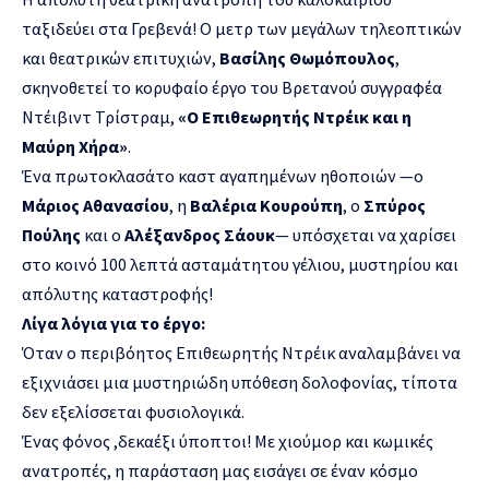
ταξιδεύει στα Γρεβενά! Ο μετρ των μεγάλων τηλεοπτικών
και θεατρικών επιτυχιών,
Βασίλης Θωμόπουλος
,
σκηνοθετεί το κορυφαίο έργο του Βρετανού συγγραφέα
Ντέιβιντ Τρίστραμ,
«Ο Επιθεωρητής Ντρέικ και η
Μαύρη Χήρα»
.
Ένα πρωτοκλασάτο καστ αγαπημένων ηθοποιών —ο
Μάριος Αθανασίου
, η
Βαλέρια Κουρούπη
, ο
Σπύρος
Πούλης
και ο
Αλέξανδρος Σάουκ
— υπόσχεται να χαρίσει
στο κοινό 100 λεπτά ασταμάτητου γέλιου, μυστηρίου και
απόλυτης καταστροφής!
Λίγα λόγια για το έργο:
Όταν ο περιβόητος Επιθεωρητής Ντρέικ αναλαμβάνει να
εξιχνιάσει μια μυστηριώδη υπόθεση δολοφονίας, τίποτα
δεν εξελίσσεται φυσιολογικά.
Ένας φόνος ,δεκαέξι ύποπτοι! Με χιούμορ και κωμικές
ανατροπές, η παράσταση μας εισάγει σε έναν κόσμο