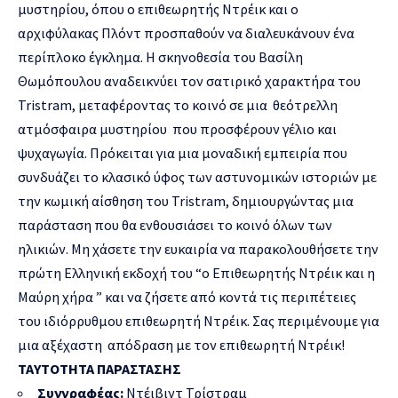
μυστηρίου, όπου ο επιθεωρητής Ντρέικ και ο
αρχιφύλακας Πλόντ προσπαθούν να διαλευκάνουν ένα
περίπλοκο έγκλημα. Η σκηνοθεσία του Βασίλη
Θωμόπουλου αναδεικνύει τον σατιρικό χαρακτήρα του
Tristram, μεταφέροντας το κοινό σε μια θεότρελλη
ατμόσφαιρα μυστηρίου που προσφέρουν γέλιο και
ψυχαγωγία. Πρόκειται για μια μοναδική εμπειρία που
συνδυάζει το κλασικό ύφος των αστυνομικών ιστοριών με
την κωμική αίσθηση του Tristram, δημιουργώντας μια
παράσταση που θα ενθουσιάσει το κοινό όλων των
ηλικιών. Μη χάσετε την ευκαιρία να παρακολουθήσετε την
πρώτη Ελληνική εκδοχή του “ο Επιθεωρητής Ντρέικ και η
Μαύρη χήρα ” και να ζήσετε από κοντά τις περιπέτειες
του ιδιόρρυθμου επιθεωρητή Ντρέικ. Σας περιμένουμε για
μια αξέχαστη απόδραση με τον επιθεωρητή Ντρέικ!
ΤΑΥΤΟΤΗΤΑ ΠΑΡΑΣΤΑΣΗΣ
Συγγραφέας:
Ντέιβιντ Τρίστραμ