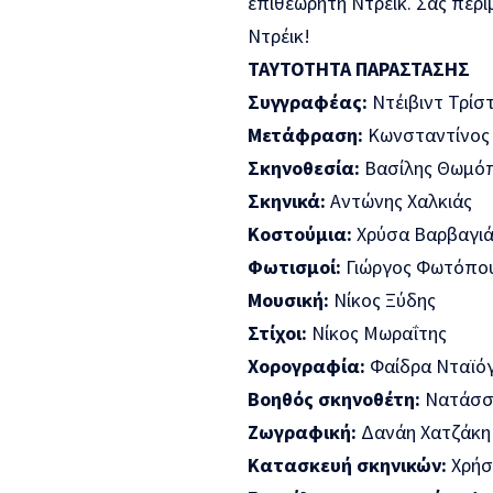
επιθεωρητή Ντρέικ. Σας περ
Ντρέικ!
ΤΑΥΤΟΤΗΤΑ ΠΑΡΑΣΤΑΣΗΣ
Συγγραφέας:
Ντέιβιντ Τρίσ
Μετάφραση:
Κωνσταντίνος 
Σκηνοθεσία:
Βασίλης Θωμό
Σκηνικά:
Αντώνης Χαλκιάς
Κοστούμια:
Χρύσα Βαρβαγι
Φωτισμοί:
Γιώργος Φωτόπο
Μουσική:
Νίκος Ξύδης
Στίχοι:
Νίκος Μωραΐτης
Χορογραφία:
Φαίδρα Νταϊό
Βοηθός σκηνοθέτη:
Νατάσσ
Ζωγραφική:
Δανάη Χατζάκη
Κατασκευή σκηνικών:
Χρήσ