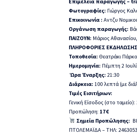
Επιμέλεια παραγωγής – tra
Φωτογραφίες:
Γιώργος Κα
Επικοινωνία :
Αντζυ Νομικο
Οργάνωση παραγωγής:
Βά
ΠΑΙΖΟΥΝ:
Μάριος Αθανασίου,
ΠΛΗΡΟΦΟΡΙΕΣ ΕΚΔΗΛΩΣΗ
Τοποθεσία:
Θεατράκι Πάρκο
Ημερομηνία:
Πέμπτη 2 Ιουλ
Ώρα Έναρξης:
21:30
Διάρκεια:
100 λεπτά (με διά
Τιμές Εισιτήριων:
Γενική Είσοδος (στο ταμείο):
Προπώληση:
17€
Σημεία Προπώλησης:
ΒΙ
ΠΤΟΛΕΜΑΪΔΑ – ΤΗΛ: 246305