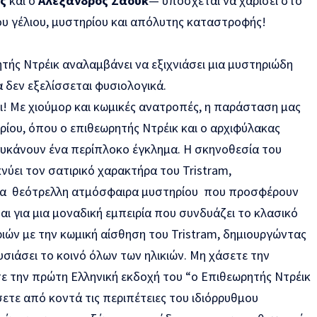
ς
και ο
Αλέξανδρος Σάουκ
— υπόσχεται να χαρίσει στο
υ γέλιου, μυστηρίου και απόλυτης καταστροφής!
τής Ντρέικ αναλαμβάνει να εξιχνιάσει μια μυστηριώδη
 δεν εξελίσσεται φυσιολογικά.
ι! Με χιούμορ και κωμικές ανατροπές, η παράσταση μας
ρίου, όπου ο επιθεωρητής Ντρέικ και ο αρχιφύλακας
υκάνουν ένα περίπλοκο έγκλημα. Η σκηνοθεσία του
ύει τον σατιρικό χαρακτήρα του Tristram,
μια θεότρελλη ατμόσφαιρα μυστηρίου που προσφέρουν
αι για μια μοναδική εμπειρία που συνδυάζει το κλασικό
ιών με την κωμική αίσθηση του Tristram, δημιουργώντας
σιάσει το κοινό όλων των ηλικιών. Μη χάσετε την
ε την πρώτη Ελληνική εκδοχή του “ο Επιθεωρητής Ντρέικ
σετε από κοντά τις περιπέτειες του ιδιόρρυθμου