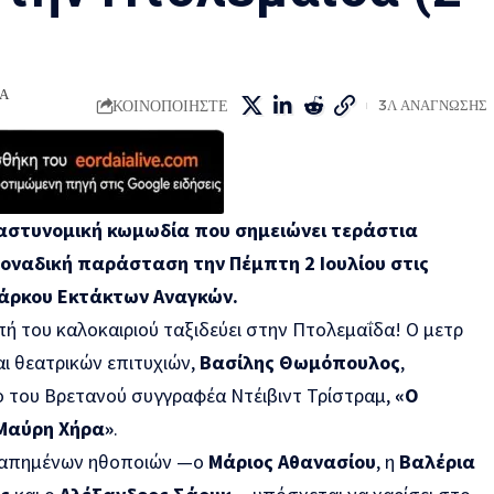
ΙΑ
ΚΟΙΝΟΠΟΙΗΣΤΕ
3Λ ΑΝΑΓΝΩΣΗΣ
αστυνομική κωμωδία που σημειώνει τεράστια
 μοναδική παράσταση την Πέμπτη 2 Ιουλίου στις
Πάρκου Εκτάκτων Αναγκών.
ή του καλοκαιριού ταξιδεύει στην Πτολεμαΐδα! Ο μετρ
ι θεατρικών επιτυχιών,
Βασίλης Θωμόπουλος
,
ο του Βρετανού συγγραφέα Ντέιβιντ Τρίστραμ,
«Ο
 Μαύρη Χήρα»
.
γαπημένων ηθοποιών —ο
Μάριος Αθανασίου
, η
Βαλέρια