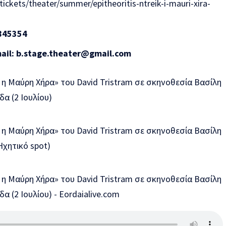
ickets/theater/summer/epitheoritis-ntreik-i-mauri-xira-
845354
ail:
b.stage.theater@gmail.com