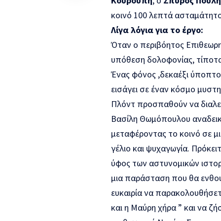
Κουρούπη
, ο
Σπύρος Πούλη
κοινό 100 λεπτά ασταμάτητο
Λίγα λόγια για το έργο:
Όταν ο περιβόητος Επιθεωρη
υπόθεση δολοφονίας, τίποτα
Ένας φόνος ,δεκαέξι ύποπτο
εισάγει σε έναν κόσμο μυστη
Πλόντ προσπαθούν να διαλε
Βασίλη Θωμόπουλου αναδεικν
μεταφέροντας το κοινό σε 
γέλιο και ψυχαγωγία. Πρόκειτ
ύφος των αστυνομικών ιστορ
μια παράσταση που θα ενθου
ευκαιρία να παρακολουθήσετ
και η Μαύρη χήρα ” και να ζή