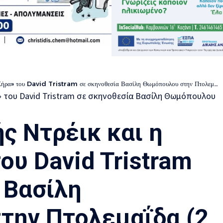
 του David Tristram σε σκηνοθεσία Βασίλη Θωμόπουλου στην Πτολεμαΐδα (2 Ιουλίου)
ς Ντρέικ και η
ου David Tristram
 Βασίλη
την Πτολεμαΐδα (2