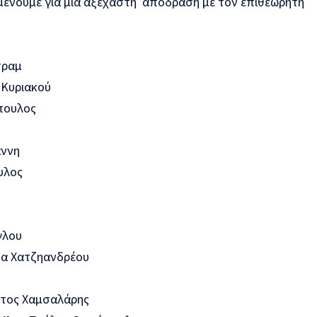
ιμένουμε για μια αξέχαστη απόδραση με τον επιθεωρητή
τραμ
Κυριακού
πουλος
άννη
υλος
γλου
α Χατζηανδρέου
τος Χαμσαλάρης