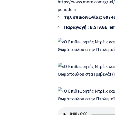
https://www.more.com/gr-el/t
periodeia
τηλ επικοινωνίας: 6974
Παραγωγή
: B.STAGE em