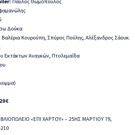
iler:
Παύλος Θωμόπουλος
λφαμανώλης
ύ
σω Δούκα
 Βαλέρια Κουρούπη, Σπύρος Πούλης, Αλέξανδρος Σάουκ.
Σ
υ Εκτάκτων Αναγκών, Πτολεμαΐδα
ίου
λειμμα)
20€
ΒΛΙΟΠΩΛΕΙΟ «ΕΠΙ ΧΑΡΤΟΥ» – 25ΗΣ ΜΑΡΤΙΟΥ 79,
3210