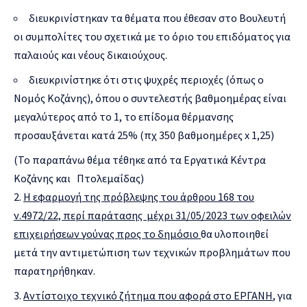
διευκρινίστηκαν τα θέματα που έθεσαν στο Βουλευτή
οι συμπολίτες του σχετικά με το όριο του επιδόματος για
παλαιούς και νέους δικαιούχους.
διευκρινίστηκε ότι στις ψυχρές περιοχές (όπως ο
Νομός Κοζάνης), όπου ο συντελεστής βαθμοημέρας είναι
μεγαλύτερος από το 1, το επίδομα θέρμανσης
προσαυξάνεται κατά 25% (πχ 350 βαθμοημέρες x 1,25)
(Το παραπάνω θέμα τέθηκε από τα Εργατικά Κέντρα
Κοζάνης και Πτολεμαΐδας)
Η εφαρμογή της πρόβλεψης του άρθρου 168 του
ν.4972/22, περί παράτασης μέχρι 31/05/2023 των οφειλών
επιχειρήσεων γούνας προς το δημόσιο
θα υλοποιηθεί
μετά την αντιμετώπιση των τεχνικών προβλημάτων που
παρατηρήθηκαν.
Αντίστοιχο τεχνικό ζήτημα που αφορά στο ΕΡΓΑΝΗ
, για