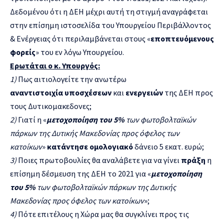
Δεδομένου ότι η ΔΕΗ μέχρι αυτή τη στιγμή αναγράφεται
στην επίσημη ιστοσελίδα του Υπουργείου Περιβάλλοντος
& Ενέργειας ότι περιλαμβάνεται στους «
εποπτευόμενους
φορείς
» του εν λόγω Υπουργείου.
Ερωτάται ο κ. Υπουργός:
1)
Πως αιτιολογείτε την ανωτέρω
αναντιστοιχία
υποσχέσεων
και
ενεργειών
της ΔΕΗ προς
τους Δυτικομακεδονες;
2)
Γιατί η «
μετοχοποίηση του 5%
των φωτοβολταϊκών
πάρκων της Δυτικής Μακεδονίας προς όφελος των
κατοίκων
»
κατάντησε ομολογιακό
δάνειο 5 εκατ. ευρώ;
3)
Ποιες πρωτοβουλίες θα αναλάβετε για να γίνει
πράξη
η
επίσημη δέσμευση της ΔΕΗ το 2021 για «
μετοχοποίηση
του 5%
των φωτοβολταϊκών πάρκων της Δυτικής
Μακεδονίας προς όφελος των κατοίκων
»;
4)
Πότε επιτέλους η Χώρα μας θα συγκλίνει προς τις