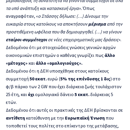
μεριδιούχους τη δυνατότητα να γίνονται συμμέτοχοι σε όλα
τα υπό ανάπτυξη και κατασκευή έργα».
Όπως
αναγραφόταν, «
ο Στάσσης δήλωσε: (…) Δίνουμε την
ευκαιρία στους κατοίκους να αποκτήσουν
μέρισμα
από την
προστιθέμενη ωφέλεια που θα δημιουργηθεί. (…) να γίνουν
εταίροι-συμμέτοχοι
σε νέες επιχειρηματικές μας δράσεις
».
Δεδομένου ότι με στοιχειώδεις γνώσεις γενικών αρχών
οικονομικών επιστημών ο καθένας γνωρίζει πως
άλλο
«μέτοχος»
και
άλλο «ομολογιούχος».
Δεδομένου ότι η ΔΕΗ υποσχέθηκε στους κατοίκους
συμμετοχή
50 εκατ.
ευρώ (
5% της επένδυσης 1 δις
) στο
φ/β πάρκο των 2 GW που έχει διάρκεια ζωής τουλάχιστον
25 έτη, και
όχι
ομολογιακό δάνειο
5 εκατ.
διάρκειας 5
ετών.
Δεδομένου ότι αυτές οι πρακτικές της ΔΕΗ βρίσκονται σε
αντίθετη
κατεύθυνση με την
Ευρωπαϊκή Ένωση
που
τοποθετεί τους πολίτες στο επίκεντρο της μετάβασης,