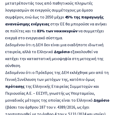
μετατρέποντάς τους από παθητικούς πληρωτές
λογαριασμών σε ενεργούς συμμέτοχους με άμεσο
συμφέρον, ενώ έως το 2050 μέχρι
45% της παραγωγής
ανανεώσιμης ενέργειας
στην ΕΕ θα μπορούσε να ανήκει
σε πολίτες και το
83% των νοικοκυριών
να συμμετέχει
ενεργά στο ενεργειακό σύστημα.
Δεδομένου ότι η ΔΕΗ δεν είναι μια οιαδήποτε ιδιωτική
εταιρεία, αλλά το Ελληνικό
Δημόσιο
εξακολουθεί να
κατέχει την καταστατική μειοψηφία στη μετοχική της
σύνθεση.
Δεδομένου ότι ο Πρόεδρος της ΔΕΗ εκλέχθηκε μεν από τη
Γενική Συνέλευση των μετόχων της, κατόπιν όμως
πρότασης
της Ελληνικής Εταιρείας Συμμετοχών και
Περιουσίας Α.Ε. – ΕΕΣΥΠ, γνωστής ως Υπερταμείου,
μοναδικός μέτοχος της οποίας είναι το Ελληνικό
Δημόσιο
(βάσει του άρθρου 187 του ν. 4389/2016, ως έχει
τροποποιηθεί με το άρθρο 4 του ν. 5131/2024 και ισχύει).