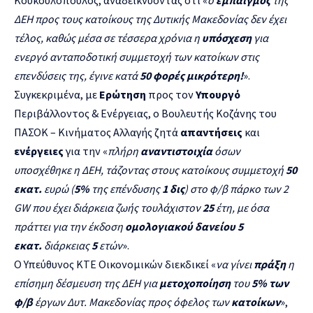
ΔΕΗ προς τους κατοίκους της Δυτικής Μακεδονίας δεν έχει
τέλος, καθώς μέσα σε τέσσερα χρόνια η
υπόσχεση
για
ενεργό ανταποδοτική συμμετοχή των κατοίκων στις
επενδύσεις της, έγινε κατά
50 φορές μικρότερη
!
».
Συγκεκριμένα, με
Ερώτηση
προς τον
Υπουργό
Περιβάλλοντος & Ενέργειας, ο Βουλευτής Κοζάνης του
ΠΑΣΟΚ – Κινήματος Αλλαγής ζητά
απαντήσεις
και
ενέργειες
για την «
πλήρη
αναντιστοιχία
όσων
υποσχέθηκε η ΔΕΗ, τάζοντας στους κατοίκους συμμετοχή
50
εκατ.
ευρώ (
5%
της επένδυσης
1 δις
) στο φ/β πάρκο των 2
GW
που έχει διάρκεια ζωής τουλάχιστον
25
έτη, με όσα
πράττει για την έκδοση
ομολογιακού δανείου 5
εκατ.
διάρκειας
5
ετών
».
Ο Υπεύθυνος ΚΤΕ Οικονομικών διεκδικεί «
να γίνει
πράξη
η
επίσημη δέσμευση της ΔΕΗ για
μετοχοποίηση
του
5% των
φ/β
έργων Δυτ. Μακεδονίας προς όφελος των
κατοίκων
»,