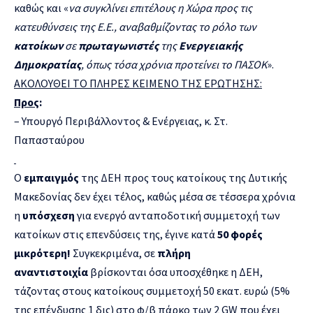
καθώς και «
να συγκλίνει επιτέλους η Χώρα προς τις
κατευθύνσεις της Ε.Ε., αναβαθμίζοντας το ρόλο των
κατοίκων
σε
πρωταγωνιστές
της
Ενεργειακής
Δημοκρατίας
, όπως τόσα χρόνια προτείνει το ΠΑΣΟΚ
».
ΑΚΟΛΟΥΘΕΙ ΤΟ ΠΛΗΡΕΣ ΚΕΙΜΕΝΟ ΤΗΣ ΕΡΩΤΗΣΗΣ:
Προς
:
– Υπουργό Περιβάλλοντος & Ενέργειας, κ. Στ.
Παπασταύρου
Ο
εμπαιγμός
της ΔΕΗ προς τους κατοίκους της Δυτικής
Μακεδονίας δεν έχει τέλος, καθώς μέσα σε τέσσερα χρόνια
η
υπόσχεση
για ενεργό ανταποδοτική συμμετοχή των
κατοίκων στις επενδύσεις της, έγινε κατά
50 φορές
μικρότερη
!
Συγκεκριμένα, σε
πλήρη
αναντιστοιχία
βρίσκονται όσα υποσχέθηκε η ΔΕΗ,
τάζοντας στους κατοίκους συμμετοχή 50 εκατ. ευρώ (5%
της επένδυσης 1 δις) στο φ/β πάρκο των 2 GW που έχει