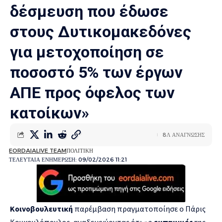
δέσμευση που έδωσε
στους Δυτικομακεδόνες
για μετοχοποίηση σε
ποσοστό 5% των έργων
ΑΠΕ προς όφελος των
κατοίκων»
8Λ ΑΝΑΓΝΩΣΗΣ
EORDAIALIVE TEAM
ΠΟΛΙΤΙΚΗ
ΤΕΛΕΥΤΑΙΑ ΕΝΗΜΕΡΩΣΗ: 09/02/2026 11:21
Κοινοβουλευτική
παρέμβαση πραγματοποίησε ο Πάρις
Κουκουλόπουλος, αναδεικνύοντας ότι «
ο
εμπαιγμός
της