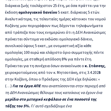
διάρκεια ζωής τουλάχιστον 25 έτη, με όσα πράττει για την
έκδοση
ομολογιακού δανείου
5 εκατ. διάρκειας 5 ετών.
Αναλυτικότερα, τις τελευταίες ημέρες κάτοικοι του νομού
Κοζάνης μου περιγράφουν πως δέχονται τηλεφωνήματα
από τράπεζα που τους ενημερώνει ότι η ΔΕΗ Ανανεώσιμες
πρόκειται σύντομα να εκδώσει ομολογιακό δάνειο,
συνολικού ύψους 5 εκατ., με ονομαστική αξία κάθε
ομολογίας 100 ευρώ και ελάχιστο όριο συμμετοχής πέντε
ομολογίες, με σταθερή απόδοση 8% για πέντε έτη.
Πρόκειται για τη συνέχεια όσων ανακοίνωσε ο
κ. Στάσσης
,
χειροκροτούμενος από τον κ. Μητσοτάκη, στις 3.4.202
5
στην Κοζάνη, όπου ο Πρόεδρος της ΔΕΗ είχε δηλώσει: «
(…)
Για τα έργα ΑΠΕ
που αναπτύσσονται στην περιοχή από
τη ΔΕΗ Ανανεώσιμες θέλουμε τους κατοίκους να έχουν ένα
μερίδιο στο μετοχικό κεφάλαιο σε ένα ποσοστό της
τάξης του 5%.
Γι’ αυτό σχεδιάζουμε ένα