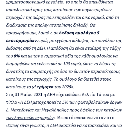
χρηματοοικονομικό εργαλείο, το οποίο θα απευθύνεται
αποκλειστικά προς τους κατοίκους των συγκεκριμένων
περιοχών της Χώρας που επηρεάζονται οικονομικά, από τη
διαδικασία της απολιγνιτοποίησης δηλαδή. Θα
προχωρήσουμε, λοιπόν, σε
έκδοση ομολόγου 5
εκατομμυρίων
ευρώ, με εγγύηση κάλυψης του συνόλου της
έκδοσης από τη ΔΕΗ. Η απόδοση θα είναι σταθερή της τάξης
του
8%
και με την ονομαστική αξία της κάθε ομολογίας να
διαμορφώνεται ενδεικτικά σε 100 ευρώ, ώστε να δώσει τη
δυνατότητα συμμετοχής σε όσο το δυνατόν περισσότερους
κατοίκους της περιοχής. Το ομόλογο θα διατεθεί στους
κατοίκους το
γ’ τρίμηνο
του 202
5
»
.
Στις 31 Μαΐου 202
1
η ΔΕΗ είχε εκδώσει Δελτίο Τύπου με
τίτλο «
Η ΔΕΗ μετοχοποιεί το 5% των φωτοβολταϊκών έργων
Δ. Μακεδονίας και Μεγαλόπολης προς όφελος των κατοίκων
των λιγνιτικών περιοχών
». Με αυτό ανακοινωνόταν ότι:
«
Όπως είναι γνωστό, η ΔΕΗ σκοπεύει να κατασκευάσει και να