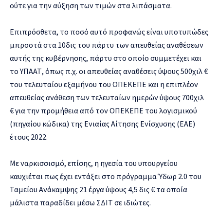
ούτε για την αύξηση των τιμών στα λιπάσματα.
Επιπρόσθετα, το ποσό αυτό προφανώς είναι υποτυπώδες
μπροστά στα 10δις του πάρτυ των απευθείας αναθέσεων
αυτής της κυβέρνησης, πάρτυ στο οποίο συμμετέχει και
το ΥΠΑΑΤ, όπως π.χ. οι απευθείας αναθέσεις ύψους 500χιλ €
του τελευταίου εξαμήνου του ΟΠΕΚΕΠΕ και η επιπλέον
απευθείας ανάθεση των τελευταίων ημερών ύψους 700χιλ
€ για την προμήθεια από τον ΟΠΕΚΕΠΕ του λογισμικού
(πηγαίου κώδικα) της Ενιαίας Αίτησης Ενίσχυσης (ΕΑΕ)
έτους 2022.
Με ναρκισσισμό, επίσης, η ηγεσία του υπουργείου
καυχιέται πως έχει εντάξει στο πρόγραμμα Ύδωρ 2.0 του
Ταμείου Ανάκαμψης 21 έργα ύψους 4,5 δις € τα οποία
μάλιστα παραδίδει μέσω ΣΔΙΤ σε ιδιώτες.