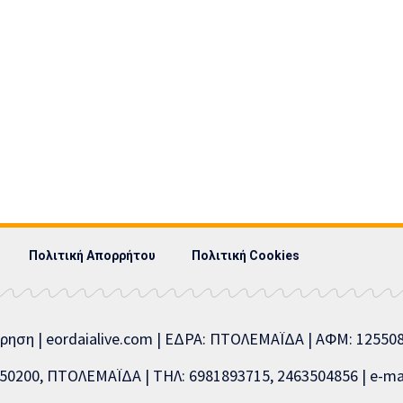
Πολιτική Απορρήτου
Πολιτική Cookies
ίρηση | eordaialive.com | ΕΔΡΑ: ΠΤΟΛΕΜΑΪΔΑ | ΑΦΜ: 1255
0200, ΠΤΟΛΕΜΑΪΔΑ | ΤΗΛ: 6981893715, 2463504856 | e-mai