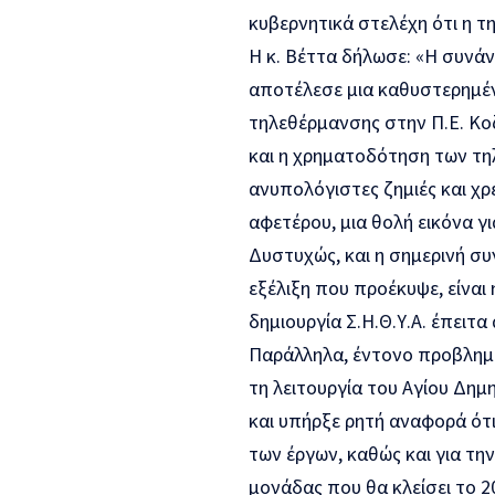
κυβερνητικά στελέχη ότι η 
Η κ. Βέττα δήλωσε: «Η συνά
αποτέλεσε μια καθυστερημέν
τηλεθέρμανσης στην Π.Ε. Κοζ
και η χρηματοδότηση των τη
ανυπολόγιστες ζημιές και χρέη
αφετέρου, μια θολή εικόνα γι
Δυστυχώς, και η σημερινή συ
εξέλιξη που προέκυψε, είνα
δημιουργία Σ.Η.Θ.Υ.Α. έπειτ
Παράλληλα, έντονο προβλημ
τη λειτουργία του Αγίου Δημ
και υπήρξε ρητή αναφορά ότι
των έργων, καθώς και για την
μονάδας που θα κλείσει το 2