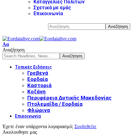
Καταγγελίες Πολιτών
Σχετικά με εμάς
Επικοινωνία
Αα
Αναζήτηση
Τοπικές Ειδήσεις
Γρεβενά
Εορδαία
Καστοριά
Κοζάνη
Περιφέρεια Δυτικής Μακεδονίας
Πτολεμαΐδα / Εορδαία
Φλώρινα
Επικοινωνία
Έχετε έναν υπάρχοντα λογαριασμό;
Συνδεθείτε
Ακολουθησε μας