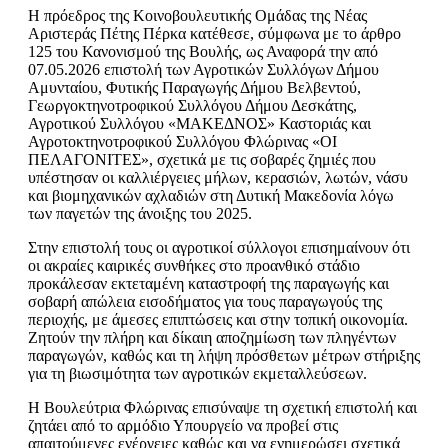
Η πρόεδρος της Κοινοβουλευτικής Ομάδας της Νέας
Αριστεράς Πέτης Πέρκα κατέθεσε, σύμφωνα με το άρθρο
125 του Κανονισμού της Βουλής, ως Αναφορά την από
07.05.2026 επιστολή των Αγροτικών Συλλόγων Δήμου
Αμυνταίου, Φυτικής Παραγωγής Δήμου Βελβεντού,
Γεωργοκτηνοτροφικού Συλλόγου Δήμου Δεσκάτης,
Αγροτικού Συλλόγου «ΜΑΚΕΔΝΟΣ» Καστοριάς και
Αγροτοκτηνοτροφικού Συλλόγου Φλώρινας «ΟΙ
ΠΕΛΑΓΟΝΙΤΕΣ», σχετικά με τις σοβαρές ζημιές που
υπέστησαν οι καλλιέργειες μήλων, κερασιών, λωτών, νάσυ
και βιομηχανικών αχλαδιών στη Δυτική Μακεδονία λόγω
των παγετών της άνοιξης του 2025.
Στην επιστολή τους οι αγροτικοί σύλλογοι επισημαίνουν ότι
οι ακραίες καιρικές συνθήκες στο προανθικό στάδιο
προκάλεσαν εκτεταμένη καταστροφή της παραγωγής και
σοβαρή απώλεια εισοδήματος για τους παραγωγούς της
περιοχής, με άμεσες επιπτώσεις και στην τοπική οικονομία.
Ζητούν την πλήρη και δίκαιη αποζημίωση των πληγέντων
παραγωγών, καθώς και τη λήψη πρόσθετων μέτρων στήριξης
για τη βιωσιμότητα των αγροτικών εκμεταλλεύσεων.
Η Βουλεύτρια Φλώρινας επισύναψε τη σχετική επιστολή και
ζητάει από το αρμόδιο Υπουργείο να προβεί στις
απαιτούμενες ενέργειες καθώς και να ενημερώσει σχετικά