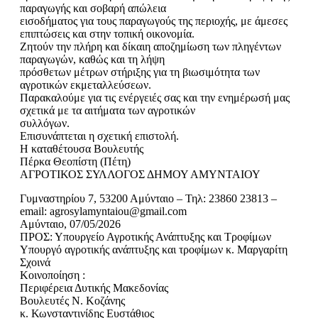
παραγωγής και σοβαρή απώλεια
εισοδήματος για τους παραγωγούς της περιοχής, με άμεσες
επιπτώσεις και στην τοπική οικονομία.
Ζητούν την πλήρη και δίκαιη αποζημίωση των πληγέντων
παραγωγών, καθώς και τη λήψη
πρόσθετων μέτρων στήριξης για τη βιωσιμότητα των
αγροτικών εκμεταλλεύσεων.
Παρακαλούμε για τις ενέργειές σας και την ενημέρωσή μας
σχετικά με τα αιτήματα των αγροτικών
συλλόγων.
Επισυνάπτεται η σχετική επιστολή.
Η καταθέτουσα Βουλευτής
Πέρκα Θεοπίστη (Πέτη)
ΑΓΡΟΤΙΚΟΣ ΣΥΛΛΟΓΟΣ ΔΗΜΟΥ ΑΜΥΝΤΑΙΟΥ
Γυμναστηρίου 7, 53200 Αμύνταιο – Τηλ: 23860 23813 –
email: agrosylamyntaiou@gmail.com
Αμύνταιο, 07/05/2026
ΠΡΟΣ: Υπουργείο Αγροτικής Ανάπτυξης και Τροφίμων
Υπουργό αγροτικής ανάπτυξης και τροφίμων κ. Μαργαρίτη
Σχοινά
Κοινοποίηση :
Περιφέρεια Δυτικής Μακεδονίας
Βουλευτές Ν. Κοζάνης
κ. Κωνσταντινίδης Ευστάθιος