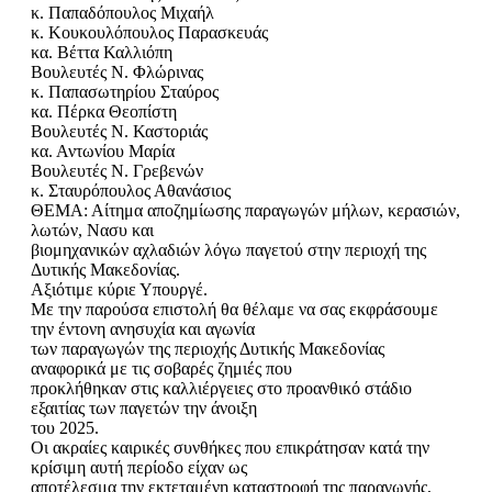
κ. Παπαδόπουλος Μιχαήλ
κ. Κουκουλόπουλος Παρασκευάς
κα. Βέττα Καλλιόπη
Βουλευτές Ν. Φλώρινας
κ. Παπασωτηρίου Σταύρος
κα. Πέρκα Θεοπίστη
Βουλευτές Ν. Καστοριάς
κα. Αντωνίου Μαρία
Βουλευτές Ν. Γρεβενών
κ. Σταυρόπουλος Αθανάσιος
ΘΕΜΑ: Αίτημα αποζημίωσης παραγωγών μήλων, κερασιών,
λωτών, Νασυ και
βιομηχανικών αχλαδιών λόγω παγετού στην περιοχή της
Δυτικής Μακεδονίας.
Αξιότιμε κύριε Υπουργέ.
Με την παρούσα επιστολή θα θέλαμε να σας εκφράσουμε
την έντονη ανησυχία και αγωνία
των παραγωγών της περιοχής Δυτικής Μακεδονίας
αναφορικά με τις σοβαρές ζημιές που
προκλήθηκαν στις καλλιέργειες στο προανθικό στάδιο
εξαιτίας των παγετών την άνοιξη
του 2025.
Οι ακραίες καιρικές συνθήκες που επικράτησαν κατά την
κρίσιμη αυτή περίοδο είχαν ως
αποτέλεσμα την εκτεταμένη καταστροφή της παραγωγής,