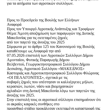
για τα αιτήματα των αγροτικών συλλόγων.
Προς το Προεδρείο της Βουλής των Ελλήνων
Αναφορά
Προς τον Υπουργό Αγροτικής Ανάπτυξης και Τροφίμων
Θέμα: Άμεση αποζημίωση των παραγωγών της Δυτικής
Μακεδονίας για τις εκτεταμένες ζημιές
από τον παγετό της άνοιξης του 2025
Σύμφωνα με το άρθρο 125 του Κανονισμού της Βουλής
καταθέτουμε ως Αναφορά την από
07.05.2026 επιστολή των Αγροτικών Συλλόγων Δήμου
Αμυνταίου, Φυτικής Παραγωγής Δήμου
Βελβεντού, Γεωργοκτηνοτροφικού Συλλόγου Δήμου
Δεσκάτης, Αγροτικού Συλλόγου «ΜΑΚΕΔΝΟΣ»
Καστοριάς και Αγροτοκτηνοτροφικού Συλλόγου Φλώρινας
«ΟΙ ΠΕΛΑΓΟΝΙΤΕΣ», σχετικά με τις
σοβαρές ζημιές που υπέστησαν οι καλλιέργειες μήλων,
κερασιών, λωτών, νάσυ και βιομηχανικών
αχλαδιών στη Δυτική Μακεδονία λόγω των παγετών της
άνοιξης του 2025.
Στην επιστολή τους οι αγροτικοί σύλλογοι επισημαίνουν ότι
οι ακραίες καιρικές συνθήκες στο
προανθικό στάδιο προκάλεσαν εκτεταμένη καταστροφή της