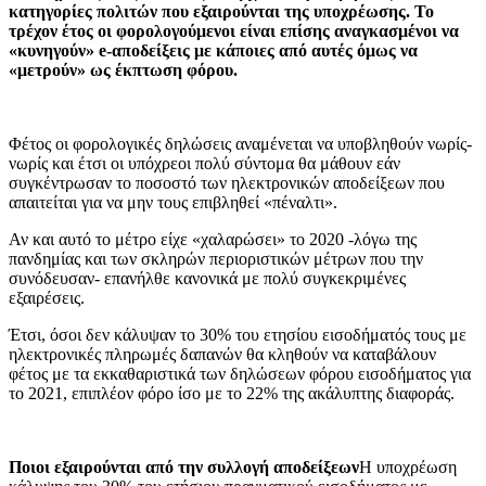
κατηγορίες πολιτών που εξαιρούνται της υποχρέωσης. Το
τρέχον έτος οι φορολογούμενοι είναι επίσης αναγκασμένοι να
«κυνηγούν»
e
-αποδείξεις με κάποιες από αυτές όμως να
«μετρούν» ως έκπτωση φόρου.
Φέτος οι φορολογικές δηλώσεις αναμένεται να υποβληθούν νωρίς-
νωρίς και έτσι οι υπόχρεοι πολύ σύντομα θα μάθουν εάν
συγκέντρωσαν το ποσοστό των ηλεκτρονικών αποδείξεων που
απαιτείται για να μην τους επιβληθεί «πέναλτι».
Αν και αυτό το μέτρο είχε «χαλαρώσει» το 2020 -λόγω της
πανδημίας και των σκληρών περιοριστικών μέτρων που την
συνόδευσαν- επανήλθε κανονικά με πολύ συγκεκριμένες
εξαιρέσεις.
Έτσι, όσοι δεν κάλυψαν το 30% του ετησίου εισοδήματός τους με
ηλεκτρονικές πληρωμές δαπανών θα κληθούν να καταβάλουν
φέτος με τα εκκαθαριστικά των δηλώσεων φόρου εισοδήματος για
το 2021, επιπλέον φόρο ίσο με το 22% της ακάλυπτης διαφοράς.
Ποιοι εξαιρούνται από την συλλογή αποδείξεων
Η υποχρέωση