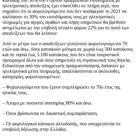
κάλυψης του 30% του ετήσιου πραγματικού εισοδήματος με
ηλεκτρονικές αποδείξεις έχει επανέλθει σε πλήρη ισχύ, που
σημαίνει ότι οι φορολογούμενοι που δεν κατάφεραν το 2021 να
καλύψουν το 30% του εισοδήματος τους με ηλεκτρονικές
πληρωμές για αγορές αγαθών και λήψη υπηρεσιών θα βρεθούν
αντιμέτωποι με την επιβολή πέναλτι φόρου 22% για το ποσό των
αποδείξεων που θα λείπουν.
Από το μέτρο των e-αποδείξεων γλιτώνουν φορολογούμενοι 70
ετών και άνω, όσοι κατοικούν μόνιμα σε χωριά έως 500 κατοίκους
και σε νησιά έως 3.100 κατοίκους που δεν είναι τουριστικοί
προορισμοί άλλα και όσοι υπηρετούν τη στρατιωτική τους θητεία.
Ειδικότερα από την υποχρέωση πραγματοποίησης δαπανών με
ηλεκτρονικά μέσα πληρωμής, απαλλάσσονται οι ακόλουθες
κατηγορίες φορολογουμένων:
– Φορολογούμενοι που έχουν συμπληρώσει το 70ο έτος της
ηλικίας τους.
– Άτομα με ποσοστό αναπηρίας 80% και άνω.
– Όσοι βρίσκονται σε δικαστική συμπαράσταση.
– Οι φορολογικοί κάτοικοι αλλοδαπής, που υποχρεούνται σε
υποβολή δήλωσης στην Ελλάδα.