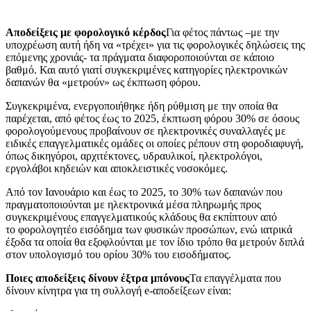
Αποδείξεις με φορολογικό κέρδος
Για φέτος πάντως –με την
υποχρέωση αυτή ήδη να «τρέχει» για τις φορολογικές δηλώσεις της
επόμενης χρονιάς- τα πράγματα διαφοροποιούνται σε κάποιο
βαθμό. Και αυτό γιατί συγκεκριμένες κατηγορίες ηλεκτρονικών
δαπανών θα «μετρούν» ως έκπτωση φόρου.
Συγκεκριμένα, ενεργοποιήθηκε ήδη ρύθμιση με την οποία θα
παρέχεται, από φέτος έως το 2025, έκπτωση φόρου 30% σε όσους
φορολογούμενους προβαίνουν σε ηλεκτρονικές συναλλαγές με
ειδικές επαγγελματικές ομάδες οι οποίες ρέπουν στη φοροδιαφυγή,
όπως δικηγόροι, αρχιτέκτονες, υδραυλικοί, ηλεκτρολόγοι,
εργολάβοι κηδειών και αποκλειστικές νοσοκόμες.
Από τον Ιανουάριο και έως το 2025, το 30% των δαπανών που
πραγματοποιούνται με ηλεκτρονικά μέσα πληρωμής προς
συγκεκριμένους επαγγελματικούς κλάδους θα εκπίπτουν από
το
φορολογητέο εισόδημα των φυσικών προσώπων, ενώ ιατρικά
έξοδα τα οποία θα εξοφλούνται με τον ίδιο τρόπο θα μετρούν διπλά
στον υπολογισμό του ορίου 30% του εισοδήματος.
Ποιες αποδείξεις δίνουν έξτρα μπόνους
Τα επαγγέλματα που
δίνουν κίνητρα για τη συλλογή e-αποδείξεων είναι: