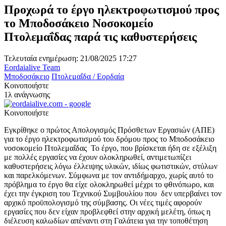
Προχωρά το έργο ηλεκτροφωτισμού προς
το Μποδοσάκειο Νοσοκομείο
Πτολεμαΐδας παρά τις καθυστερήσεις
Τελευταία ενημέρωση: 21/08/2025 17:27
Eordaialive Team
Μποδοσάκειο
Πτολεμαΐδα / Εορδαία
Κοινοποιήστε
1λ ανάγνωσης
Κοινοποιήστε
Εγκρίθηκε ο πρώτος Απολογισμός Πρόσθετων Εργασιών (ΑΠΕ)
για το έργο ηλεκτροφωτισμού του δρόμου προς το Μποδοσάκειο
νοσοκομείο Πτολεμαΐδας Το έργο, που βρίσκεται ήδη σε εξέλιξη
με πολλές εργασίες να έχουν ολοκληρωθεί, αντιμετωπίζει
καθυστερήσεις λόγω έλλειψης υλικών, ιδίως φωτιστικών, στύλων
και παρελκόμενων. Σύμφωνα με τον αντιδήμαρχο, χωρίς αυτό το
πρόβλημα το έργο θα είχε ολοκληρωθεί μέχρι το φθινόπωρο, και
έχει την έγκριση του Τεχνικού Συμβουλίου που δεν υπερβαίνει τον
αρχικό προϋπολογισμό της σύμβασης. Οι νέες τιμές αφορούν
εργασίες που δεν είχαν προβλεφθεί στην αρχική μελέτη, όπως η
διέλευση καλωδίων απέναντι στη Γαλάτεια για την τοποθέτηση