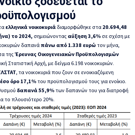
νοίκιο ξοδεύεται το
ροϋπολογισμού
τα
ελληνικά νοικοκυριά
διαμορφώθηκε στα
20.694,48
ήνα) το 2024,
σημειώνοντας
αύξηση 3,6%
σε σχέση με
ικοκυριών δαπανά
πάνω από 1.338 ευρώ
τον μήνα,
τα της
Έρευνας Οικογενειακών Προϋπολογισμών
κή Στατιστική Αρχή, με δείγμα 6.198 νοικοκυριών.
ΕΛΣΤΑΤ
, τα νοικοκυριά που ζουν σε ενοικιαζόμενη
έσο όρο 17,1%
του προϋπολογισμού τους για ενοίκιο.
ηθυσμού
δαπανά 55,9%
των δαπανών του για διατροφή
ια το πλουσιότερο 20%.