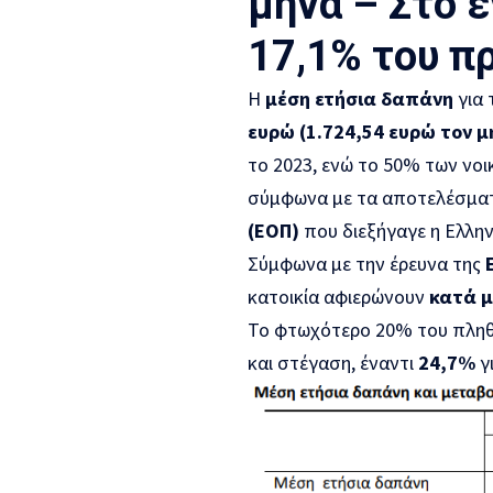
μήνα – Στο ε
17,1% του π
Η
μέση ετήσια δαπάνη
για 
ευρώ (1.724,54 ευρώ τον μ
το 2023, ενώ το 50% των νο
σύμφωνα με τα αποτελέσμα
(ΕΟΠ)
που διεξήγαγε η Ελληνι
Σύμφωνα με την έρευνα της
κατοικία αφιερώνουν
κατά μ
Το φτωχότερο 20% του πλ
και στέγαση, έναντι
24,7%
γ