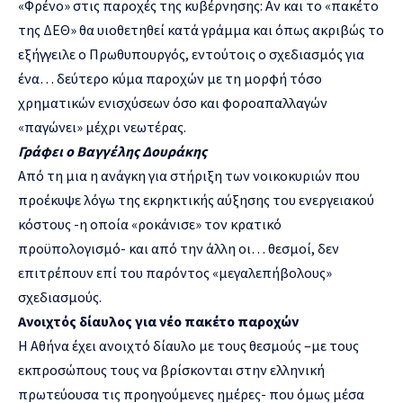
«Φρένο» στις παροχές της κυβέρνησης: Αν και το «πακέτο
της ΔΕΘ» θα υιοθετηθεί κατά γράμμα και όπως ακριβώς το
εξήγγειλε ο Πρωθυπουργός, εντούτοις ο σχεδιασμός για
ένα… δεύτερο κύμα παροχών με τη μορφή τόσο
χρηματικών ενισχύσεων όσο και φοροαπαλλαγών
«παγώνει» μέχρι νεωτέρας.
Γράφει ο Βαγγέλης Δουράκης
Από τη μια η ανάγκη για στήριξη των νοικοκυριών που
προέκυψε λόγω της εκρηκτικής αύξησης του ενεργειακού
κόστους -η οποία «ροκάνισε» τον κρατικό
προϋπολογισμό- και από την άλλη οι… θεσμοί, δεν
επιτρέπουν επί του παρόντος «μεγαλεπήβολους»
σχεδιασμούς.
Ανοιχτός δίαυλος για νέο πακέτο παροχών
Η Αθήνα έχει ανοιχτό δίαυλο με τους θεσμούς –με τους
εκπροσώπους τους να βρίσκονται στην ελληνική
πρωτεύουσα τις προηγούμενες ημέρες- που όμως μέσα