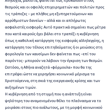
Ανησυχία, μάλιστα, φαίνεται πως προκαλούν στους
θεσμούς και οι οφειλές επιχειρηματιών και πολιτών προς
τις τράπεζες – με πλήθος μη εξυπηρετούμενων και
αρρύθμιστων δανείων – αλλά και οι απλήρωτες
ασφαλιστές εισφορές: Αυτό πρακτικά σημαίνει πως μέτρα
που κατά καιρούς έχει βάλει στο τραπέζι η κυβέρνηση
όπως η καθολική κατάργηση της εισφοράς αλληλεγγύης, η
κατάργηση του τέλους επιτηδεύματος ή οι μειώσεις στη
φορολογία των καυσίμων δεν φαίνεται πως –επί του
παρόντος- μπορούν να λάβουν την έγκριση των θεσμών.
Ωστόσο, η Αθήνα αναζητά «φόρμουλα» που θα της
επιτρέψει ώστε να χορηγήσει κοινωνικό μέρισμα τα
Χριστούγεννα, στη σκιά της ενεργειακής κρίσης και των
αυξημένων τιμών.
Η κυβέρνηση από τη στιγμή που η ανάπτυξη είναι
ψηλότερη του αναμενομένου θέλει το πλεόνασμα να το
μοιράσει στους πιο ευάλωτους, με τη μορφή κοινωνικού