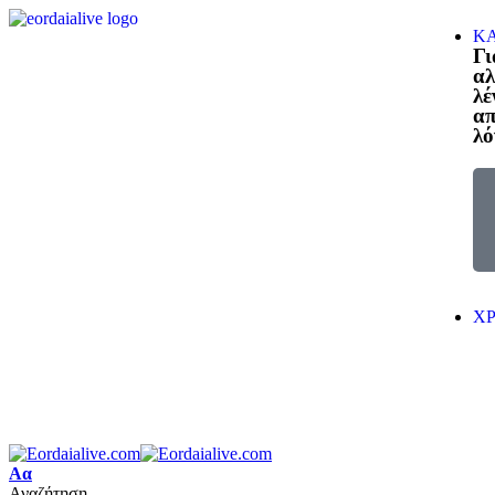
ΚΑ
Γι
αλ
λέ
α
λό
Χ
Αα
Αναζήτηση