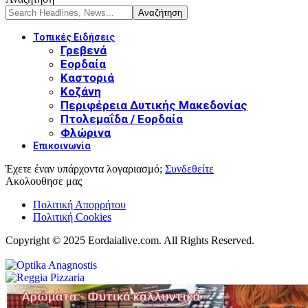
Τοπικές Ειδήσεις
Γρεβενά
Εορδαία
Καστοριά
Κοζάνη
Περιφέρεια Δυτικής Μακεδονίας
Πτολεμαΐδα / Εορδαία
Φλώρινα
Επικοινωνία
Έχετε έναν υπάρχοντα λογαριασμό;
Συνδεθείτε
Ακολουθησε μας
Πολιτική Απορρήτου
Πολιτική Cookies
Copyright © 2025 Eordaialive.com. All Rights Reserved.