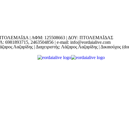
ΕΔΡΑ: ΠΤΟΛΕΜΑΪΔΑ | ΑΦΜ: 125508663 | ΔΟΥ: ΠΤΟΛΕΜΑΪΔΑΣ
1893715, 2463504856 | e-mail: info@eordaialive.com
ζαρος Λαζαρίδης | Διαχειριστής: Λάζαρος Λαζαρίδης | Δικαιούχος (d