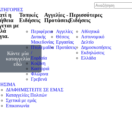
ΤΗΓΟΡΙΕΣ
ατί η
Τοπικές
Αγγελίες -
Περισσότερες
ήθεια
Ειδήσεις
Προτάσεις
Ειδήσεις
γεται με
πλά
Περιφέρεια
Αγγελίες
Αθλητικά
για.
Δυτικής
Θέσεις
Αστυνομικό
Μακεδονίας
Εργασίας
Δελτίο
Πτολεμαΐδα
Προτάσεις
Δημοσκοπήσεις
/
Εκδηλώσεις
Κάντε μία
Εορδαία
Ελλάδα
καταγγελία
Κοζάνη
εδώ
Καστοριά
Φλώρινα
Γρεβενά
ΡΗΣΙΜΑ
ΔΙΑΦΗΜΙΣΤΕΙΤΕ ΣΕ ΕΜΑΣ
Καταγγελίες Πολιτών
Σχετικά με εμάς
Επικοινωνία