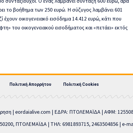
ο συνταξιούχοι. Ο ένας λαμβάνει σύνταξη 600 ευρώ, άρα
άρει το βοήθημα των 250 ευρώ. Η σύζυγος λαμβάνει 601
ζί έχουν οικογενειακό εισόδημα 14.412 ευρώ, κάτι που
φτη» του οικογενειακού εισοδήματος και «πετάει» εκτός
Πολιτική Απορρήτου
Πολιτική Cookies
ίρηση | eordaialive.com | ΕΔΡΑ: ΠΤΟΛΕΜΑΪΔΑ | ΑΦΜ: 1255
0200, ΠΤΟΛΕΜΑΪΔΑ | ΤΗΛ: 6981893715, 2463504856 | e-mai