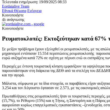
Τελευταία ενημέρωση: 19/09/2025 08:33
Eordaialive Team
Εθνικά Θέματα
Ενέργεια
Κοινοποιήστε
4λ ανάγνωσης
Κοινοποιήστε
Ρευματοκλοπές: Εκτοξεύτηκαν κατά 67% τ
Σε μείζον πρόβλημα έχουν εξελιχθεί οι ρευματοκλοπές, με τις απώ
μηχανισμοί εντόπισαν 15.554 περιπτώσεις ρευματοκλοπής παρουσιάζ
ευρώ αυξημένα κατά 72% σε σχέση με πέρυσι ενώ οι εισπράξεις των
Περιοχές με έντονη τουριστική κίνηση εμφανίζουν τα υψηλότερα πο
παρουσιάστηκαν στη διάρκεια της ΔΕΘ από τα στελέχη του ΔΕΔΔΗΕ,
και την αγορά.
Μάλιστα, σύμφωνα με τα ίδια στοιχεία, οι παραβάσεις είχαν αυξητι
3.254 και τον Αύγουστο έφτασαν σε 2.573, με τις οικονομικές απώλε
Πρωταθλήτριες στις ρευματοκλοπές ήταν οι τουριστικές περιοχές, 
(15,7%), το Ρέθυμνο (15%) και η Τήνος, η Σαντορίνη και η Πάρος 
αφορούσαν κυρίως επαγγελματικές εγκαταστάσεις –ξενοδοχεία, εστ
ως και το 50%.