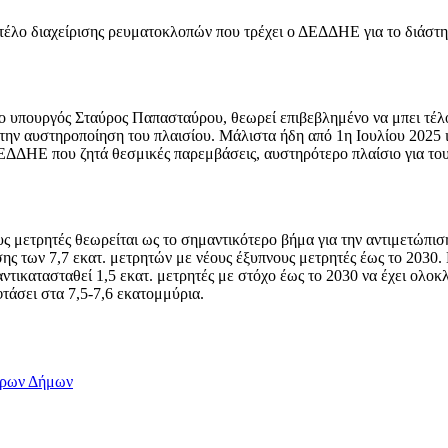
τέλο διαχείρισης ρευματοκλοπών που τρέχει ο ΔΕΔΔΗΕ για το διάστη
ο υπουργός Σταύρος Παπασταύρου, θεωρεί επιβεβλημένο να μπει τέλος
 την αυστηροποίηση του πλαισίου. Μάλιστα ήδη από 1η Ιουλίου 2025 
ας ΔΕΔΔΗΕ που ζητά θεσμικές παρεμβάσεις, αυστηρότερο πλαίσιο για 
νους μετρητές θεωρείται ως το σημαντικότερο βήμα για την αντιμετώ
ς των 7,7 εκατ. μετρητών με νέους έξυπνους μετρητές έως το 2030.
 αντικατασταθεί 1,5 εκατ. μετρητές με στόχο έως το 2030 να έχει ολ
φτάσει στα 7,5-7,6 εκατομμύρια.