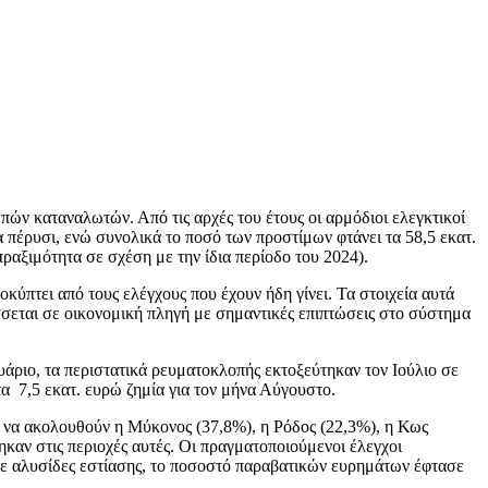
πών καταναλωτών. Από τις αρχές του έτους οι αρμόδιοι ελεγκτικοί
πέρυσι, ενώ συνολικά το ποσό των προστίμων φτάνει τα 58,5 εκατ.
αξιμότητα σε σχέση με την ίδια περίοδο του 2024).
πτει από τους ελέγχους που έχουν ήδη γίνει. Τα στοιχεία αυτά
σεται σε οικονομική πληγή με σημαντικές επιπτώσεις στο σύστημα
ουάριο, τα περιστατικά ρευματοκλοπής εκτοξεύτηκαν τον Ιούλιο σε
τα 7,5 εκατ. ευρώ ζημία για τον μήνα Αύγουστο.
ι να ακολουθούν η Μύκονος (37,8%), η Ρόδος (22,3%), η Κως
καν στις περιοχές αυτές. Οι πραγματοποιούμενοι έλεγχοι
σε αλυσίδες εστίασης, το ποσοστό παραβατικών ευρημάτων έφτασε