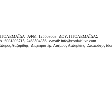
ΕΔΡΑ: ΠΤΟΛΕΜΑΪΔΑ | ΑΦΜ: 125508663 | ΔΟΥ: ΠΤΟΛΕΜΑΪΔΑΣ
1893715, 2463504856 | e-mail: info@eordaialive.com
ζαρος Λαζαρίδης | Διαχειριστής: Λάζαρος Λαζαρίδης | Δικαιούχος (d