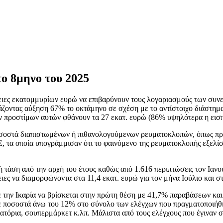
ο 8μηνο του 2025
λειες εκατομμυρίων ευρώ να επιβαρύνουν τους λογαριασμούς των συνε
οντας αύξηση 67% το οκτάμηνο σε σχέση με το αντίστοιχο διάστημα 
 προστίμων αυτών φθάνουν τα 27 εκατ. ευρώ (86% υψηλότερα η εισπρ
σοστά διαπιστωμένων ή πιθανολογούμενων ρευματοκλοπών, όπως προκύ
 τα οποία υπογράμμισαν ότι το φαινόμενο της ρευματοκλοπής εξελίσ
κή τάση από την αρχή του έτους καθώς από 1.616 περιπτώσεις τον Ιαν
ιες να διαμορφώνοντα στα 11,4 εκατ. ευρώ για τον μήνα Ιούλιο και σ
με την Ικαρία να βρίσκεται στην πρώτη θέση με 41,7% παραβάσεων κα
με ποσοστά άνω του 12% στο σύνολο των ελέγχων που πραγματοποιήθη
ιατόρια, σουπερμάρκετ κ.λπ. Μάλιστα από τους ελέγχους που έγιναν 