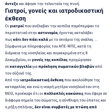
άντεξε
και άφησε την τελευταία της πνοή.
Γιατροί, γονείς και ιατροδικαστική
έκθεση
Οι
γιατροί
που ανέλαβαν την κοπέλα παρέπεμψαν το
περιστατικό στην
αστυνομία
, έχοντας καταλάβει
πως
κάτι δεν πάει καλά
με το σενάριο της σκάλας…
Σύμφωνα με πληροφορίες του ΑΠΕ-ΜΠΕ, κατά τη
διάρκεια της νοσηλείας και συγκεκριμένα στις 8
Δεκεμβρίου, οι
γονείς της κοπέλας
προχώρησαν
σε
καταγγελία
για
πρόκληση σωματικών βλαβών
από
τον σύζυγό της.
Από την
ιατροδικαστική έκθεση
που ακολούθησε της
καταγγελίας και ενώ η νεαρή μητέρα νοσηλευόταν στη
ΜΕΘ, προέκυψε ότι οι
πολλαπλές κακώσεις
που έφερε σε
διάφορα σημεία του σώματος, η σύνθλιψη του ύπατος και
η ρήξη σπλήνας,
δεν είναι συμβατές με πτώση από