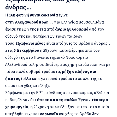
άνδρας…
Η
16η
φετινή
γυναικοκτονία
έγινε
στην
Αλεξανδρούπολη
… Μια Ελληνίδα μουσουλμάνα
έχασε τη ζωή της μετά από
άγριο ξυλοδαρμό
από τον
σύζυγό της και πατέρα των τριών παιδιών
τους.
Εξαφανισμένος
είναι από χθες το βράδυ ο άνδρας…
Στις
5 Δεκεμβρίου
η 29χρονη μεταφέρθηκε από τον
σύζυγό της στο Πανεπιστημιακό Νοσοκομείο
Αλεξανδρούπολης σε ιδιαίτερα άσχημη κατάσταση και με
πάρα πολύ σοβαρά τραύματα,
ρήξη σπλήνας και
ήπατος
(αλλά και εξωτερικά τραύματα σε όλο της το
σώμα) και χθες κατέληξε.
Σύμφωνα με την ΕΡΤ, ο άνδρας στο νοσοκομείο, αλλά και
η ίδια, έλεγαν ότι
έπεσε από τη σκάλα
. Έγιναν
τέσσερα
χειρουργεία
, η 29χρονη όπως έδειξαν τα τεστ στα οποία
υπεβλήθη, είχε και
κορωνοϊό
και χθες το βράδυ
δεν