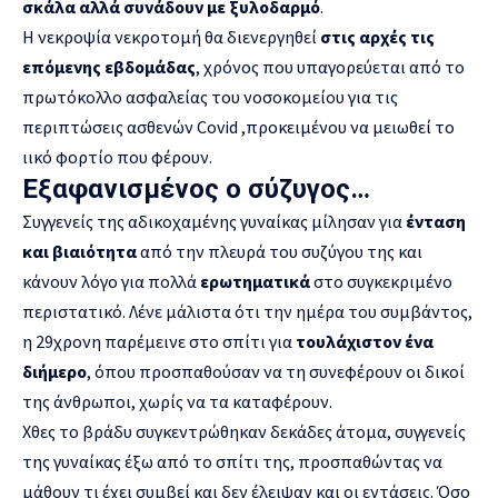
σκάλα αλλά συνάδουν με ξυλοδαρμό
.
Η νεκροψία νεκροτομή θα διενεργηθεί
στις αρχές τις
επόμενης εβδομάδας
, χρόνος που υπαγορεύεται από το
πρωτόκολλο ασφαλείας του νοσοκομείου για τις
περιπτώσεις ασθενών Covid ,προκειμένου να μειωθεί το
ιικό φορτίο που φέρουν.
Εξαφανισμένος ο σύζυγος…
Συγγενείς της αδικοχαμένης γυναίκας μίλησαν για
ένταση
και βιαιότητα
από την πλευρά του συζύγου της και
κάνουν λόγο για πολλά
ερωτηματικά
στο συγκεκριμένο
περιστατικό. Λένε μάλιστα ότι την ημέρα του συμβάντος,
η 29χρονη παρέμεινε στο σπίτι για
τουλάχιστον ένα
διήμερο
, όπου προσπαθούσαν να τη συνεφέρουν οι δικοί
της άνθρωποι, χωρίς να τα καταφέρουν.
Χθες το βράδυ συγκεντρώθηκαν δεκάδες άτομα, συγγενείς
της γυναίκας έξω από το σπίτι της, προσπαθώντας να
μάθουν τι έχει συμβεί και δεν έλειψαν και οι εντάσεις. Όσο