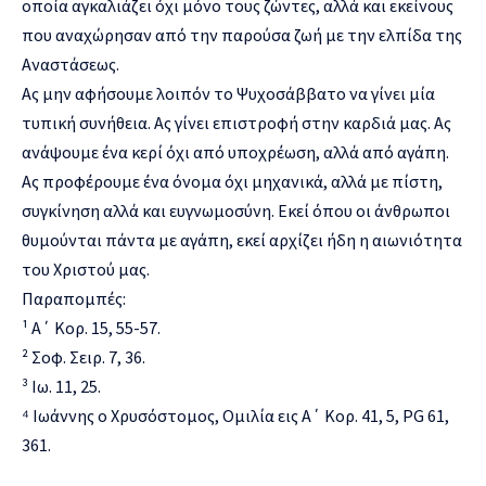
οποία αγκαλιάζει όχι μόνο τους ζώντες, αλλά και εκείνους
που αναχώρησαν από την παρούσα ζωή με την ελπίδα της
Αναστάσεως.
Ας μην αφήσουμε λοιπόν το Ψυχοσάββατο να γίνει μία
τυπική συνήθεια. Ας γίνει επιστροφή στην καρδιά μας. Ας
ανάψουμε ένα κερί όχι από υποχρέωση, αλλά από αγάπη.
Ας προφέρουμε ένα όνομα όχι μηχανικά, αλλά με πίστη,
συγκίνηση αλλά και ευγνωμοσύνη. Εκεί όπου οι άνθρωποι
θυμούνται πάντα με αγάπη, εκεί αρχίζει ήδη η αιωνιότητα
του Χριστού μας.
Παραπομπές:
¹ Α΄ Κορ. 15, 55-57.
² Σοφ. Σειρ. 7, 36.
³ Ιω. 11, 25.
⁴ Ιωάννης ο Χρυσόστομος, Ομιλία εις Α΄ Κορ. 41, 5, PG 61,
361.