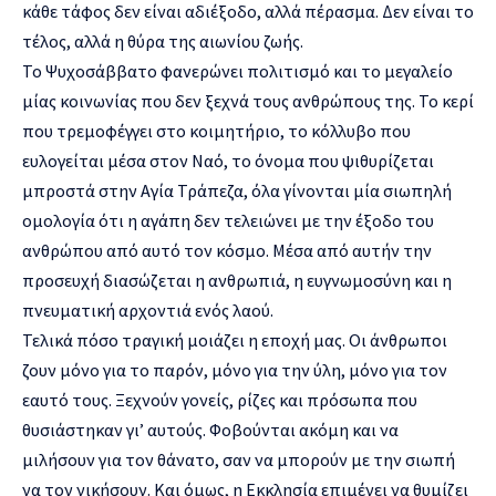
κάθε τάφος δεν είναι αδιέξοδο, αλλά πέρασμα. Δεν είναι το
τέλος, αλλά η θύρα της αιωνίου ζωής.
Το Ψυχοσάββατο φανερώνει πολιτισμό και το μεγαλείο
μίας κοινωνίας που δεν ξεχνά τους ανθρώπους της. Το κερί
που τρεμοφέγγει στο κοιμητήριο, το κόλλυβο που
ευλογείται μέσα στον Ναό, το όνομα που ψιθυρίζεται
μπροστά στην Αγία Τράπεζα, όλα γίνονται μία σιωπηλή
ομολογία ότι η αγάπη δεν τελειώνει με την έξοδο του
ανθρώπου από αυτό τον κόσμο. Μέσα από αυτήν την
προσευχή διασώζεται η ανθρωπιά, η ευγνωμοσύνη και η
πνευματική αρχοντιά ενός λαού.
Τελικά πόσο τραγική μοιάζει η εποχή μας. Οι άνθρωποι
ζουν μόνο για το παρόν, μόνο για την ύλη, μόνο για τον
εαυτό τους. Ξεχνούν γονείς, ρίζες και πρόσωπα που
θυσιάστηκαν γι’ αυτούς. Φοβούνται ακόμη και να
μιλήσουν για τον θάνατο, σαν να μπορούν με την σιωπή
να τον νικήσουν. Και όμως, η Εκκλησία επιμένει να θυμίζει