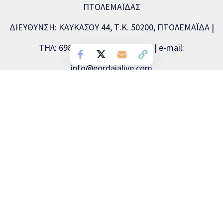
ΠΤΟΛΕΜΑΪΔΑΣ
ΔΙΕΥΘΥΝΣΗ: ΚΑΥΚΑΣΟΥ 44, Τ.Κ. 50200, ΠΤΟΛΕΜΑΪΔΑ |
ΤΗΛ: 6981893715, 2463504856 | e-mail:
info@eordaialive.com
Νόμιμος εκπρόσωπος: Λάζαρος Λαζαρίδης | Διευθυντής
σύνταξης: Λάζαρος Λαζαρίδης | Διαχειριστής: Λάζαρος
Λαζαρίδης | Δικαιούχος (domain name): Λάζαρος Λαζαρίδης
Copyright © 2026 Eordaialive.com, All Rights Reserved