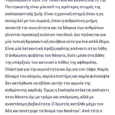
Πεντηκοστής είναι μία από τις ιερότερες στιγμές της
εκκλησιαστικής ζωής. Είναι η χρονική στιγμή όπου η γη
συνομιλεί με τον ουρανό, όπου η ανθρώπινη μνήμη
συναντά την αιωνιότητα και τα δάκρυα των ανθρώπων
γίνονται προσευχή ενώπιον του Θεού. Δεν πρόκειται για
μία τυπική θρησκευτική συνήθεια ούτε για ένα απλό έθιμο.
Είναι μία λατρευτική πράξη αγάπης απέναντι στην λήθη.
Ο άνθρωπος φοβάται τον θάνατο, διότι μέσα στα βάθη
της υπάρξεώς του κατοικεί ο πόθος της αφθαρσίας.
Πλάστηκε για την αιωνιότητα και όχι για τον τάφο. Καμία
δύναμη του κόσμου, καμία επιστήμη και καμία φιλοσοφία
δεν κατόρθωσε να σβήσει αυτήν την αγωνία της
ανθρώπινης καρδιάς. Όμως η Εκκλησία στέκεται απέναντι
στον θάνατο όχι με τρόμο και απόγνωση, αλλά με
αναστάσιμη βεβαιότητα. Ο Χριστός κατήλθε μέχρι τον
Άδη και συνέτριψε τα δεσμά του θανάτου¹. Από τότε ο