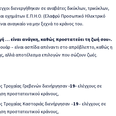
λεγχοι διενεργήθηκαν σε αναβάτες δικύκλων, τρικύκλων,
αι οχημάτων Ε.Π.Η.Ο. (Ελαφρύ Προσωπικό Ηλεκτρικό
ίναι αναγκαίο να μην ξεχνά το κράνος του
.
ογή … είναι ανάγκη, καθώς προστατεύει τη ζωή σου»
.
σουάρ – είναι ασπίδα απέναντι στο απρόβλεπτο, καθώς η
χης, αλλά αποτέλεσμα επιλογών που σώζουν ζωές.
ς Τροχαίας Γρεβενών διενήργησαν
-19-
ελέγχους σε
ρήση προστατευτικού κράνους,
ς Τροχαίας Καστοριάς διενήργησαν –
19
– ελέγχους σε
ρήση προστατευτικού κράνους,