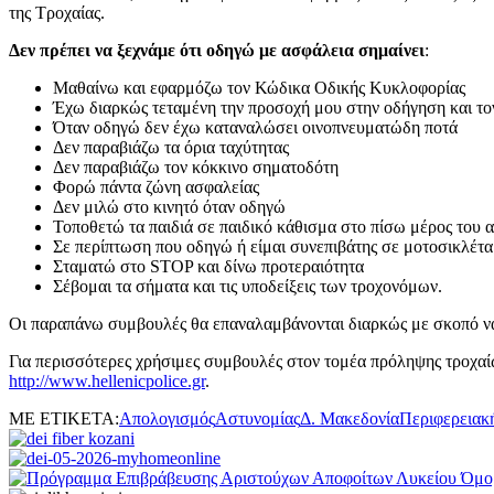
της Τροχαίας.
Δεν πρέπει να ξεχνάμε ότι οδηγώ με ασφάλεια σημαίνει
:
Μαθαίνω και εφαρμόζω τον Κώδικα Οδικής Κυκλοφορίας
Έχω διαρκώς τεταμένη την προσοχή μου στην οδήγηση και το
Όταν οδηγώ δεν έχω καταναλώσει οινοπνευματώδη ποτά
Δεν παραβιάζω τα όρια ταχύτητας
Δεν παραβιάζω τον κόκκινο σηματοδότη
Φορώ πάντα ζώνη ασφαλείας
Δεν μιλώ στο κινητό όταν οδηγώ
Τοποθετώ τα παιδιά σε παιδικό κάθισμα στο πίσω μέρος του 
Σε περίπτωση που οδηγώ ή είμαι συνεπιβάτης σε μοτοσικλέτ
Σταματώ στο STOP και δίνω προτεραιότητα
Σέβομαι τα σήματα και τις υποδείξεις των τροχονόμων.
Οι παραπάνω συμβουλές θα επαναλαμβάνονται διαρκώς με σκοπό να
Για περισσότερες χρήσιμες συμβουλές στον τομέα πρόληψης τροχαίω
http://www.hellenicpolice.gr
.
ΜΕ ΕΤΙΚΕΤΑ:
Απολογισμός
Αστυνομίας
Δ. Μακεδονία
Περιφερειακ