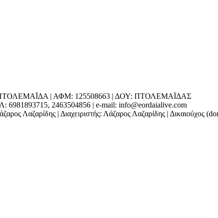
ΕΔΡΑ: ΠΤΟΛΕΜΑΪΔΑ | ΑΦΜ: 125508663 | ΔΟΥ: ΠΤΟΛΕΜΑΪΔΑΣ
1893715, 2463504856 | e-mail: info@eordaialive.com
ζαρος Λαζαρίδης | Διαχειριστής: Λάζαρος Λαζαρίδης | Δικαιούχος (d