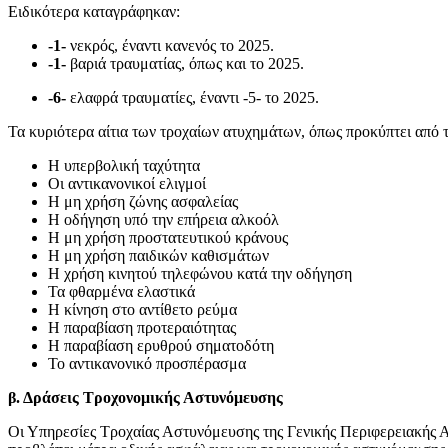
Ειδικότερα καταγράφηκαν:
-1-
νεκρός, έναντι κανενός το 2025.
-1-
βαριά τραυματίας, όπως και το 2025.
-6-
ελαφρά τραυματίες, έναντι -5- το 2025.
Τα κυριότερα αίτια των τροχαίων ατυχημάτων, όπως προκύπτει από 
Η υπερβολική ταχύτητα
Οι αντικανονικοί ελιγμοί
Η μη χρήση ζώνης ασφαλείας
Η οδήγηση υπό την επήρεια αλκοόλ
Η μη χρήση προστατευτικού κράνους
Η μη χρήση παιδικών καθισμάτων
Η χρήση κινητού τηλεφώνου κατά την οδήγηση
Τα φθαρμένα ελαστικά
Η κίνηση στο αντίθετο ρεύμα
Η παραβίαση προτεραιότητας
Η παραβίαση ερυθρού σηματοδότη
Το αντικανονικό προσπέρασμα
β. Δράσεις Τροχονομικής Αστυνόμευσης
Οι Υπηρεσίες Τροχαίας Αστυνόμευσης της Γενικής Περιφερειακής 