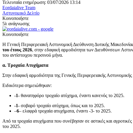
Τελευταία ενημέρωση: 03/07/2026 13:14
Eordaialive Team
Αστυνομικό Δελτίο
Κοινοποιήστε
5λ ανάγνωσης
Κοινοποιήστε
Η Γενική Περιφερειακή Αστυνομική Διεύθυνση Δυτικής Μακεδονίας 
του έτους 2026
, στην εδαφική αρμοδιότητα των Διευθύνσεων Αστυ
του αντίστοιχου περσινού μήνα.
α. Τροχαία Ατυχήματα
Στην εδαφική αρμοδιότητα της Γενικής Περιφερειακής Αστυνομικής
Ειδικότερα σημειώθηκαν:
-1-
θανατηφόρο τροχαίο ατύχημα, έναντι κανενός το 2025.
-1-
σοβαρό τροχαίο ατύχημα, όπως και το 2025.
–
6
– ελαφρά τροχαία ατυχήματα, έναντι -3- το 2025.
Από τα τροχαία ατυχήματα που συνέβησαν σε αστικές και αγροτικέ
του 2025.