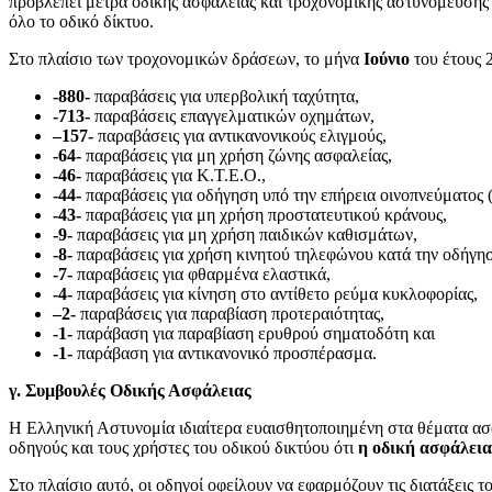
προβλέπει μέτρα οδικής ασφάλειας και τροχονομικής αστυνόμευσης
όλο το οδικό δίκτυο.
Στο πλαίσιο των τροχονομικών δράσεων, το μήνα
Ιούνιο
του έτους
-880-
παραβάσεις για υπερβολική ταχύτητα,
-713-
παραβάσεις επαγγελματικών οχημάτων,
–
157-
παραβάσεις για αντικανονικούς ελιγμούς,
-64-
παραβάσεις για μη χρήση ζώνης ασφαλείας,
-46-
παραβάσεις για Κ.Τ.Ε.Ο.,
-44-
παραβάσεις για οδήγηση υπό την επήρεια οινοπνεύματος 
-43-
παραβάσεις για μη χρήση προστατευτικού κράνους,
-9-
παραβάσεις για μη χρήση παιδικών καθισμάτων,
-8-
παραβάσεις για χρήση κινητού τηλεφώνου κατά την οδήγη
-7-
παραβάσεις για φθαρμένα ελαστικά,
-4-
παραβάσεις για κίνηση στο αντίθετο ρεύμα κυκλοφορίας,
–
2-
παραβάσεις για παραβίαση προτεραιότητας,
-1-
παράβαση για παραβίαση ερυθρού σηματοδότη και
-1-
παράβαση για αντικανονικό προσπέρασμα.
γ. Συμβουλές Οδικής Ασφάλειας
Η Ελληνική Αστυνομία ιδιαίτερα ευαισθητοποιημένη στα θέματα ασ
οδηγούς και τους χρήστες του οδικού δικτύου ότι
η οδική ασφάλεια
Στο πλαίσιο αυτό, οι οδηγοί οφείλουν να εφαρμόζουν τις διατάξεις