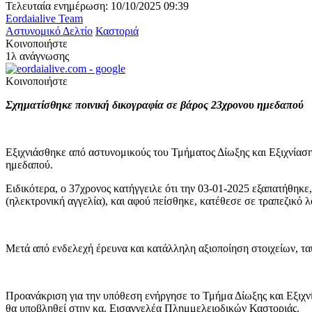
Τελευταία ενημέρωση: 10/10/2025 09:39
Eordaialive Team
Αστυνομικό Δελτίο
Καστοριά
Κοινοποιήστε
1λ ανάγνωσης
Κοινοποιήστε
Σχηματίσθηκε ποινική δικογραφία σε βάρος 23χρονου ημεδαπού
Εξιχνιάσθηκε από αστυνομικούς του Τμήματος Δίωξης και Εξιχνίασ
ημεδαπού.
Ειδικότερα, o 37χρονoς κατήγγειλε ότι την 03-01-2025 εξαπατήθηκ
(ηλεκτρονική αγγελία), και αφού πείσθηκε, κατέθεσε σε τραπεζικό 
Μετά από ενδελεχή έρευνα και κατάλληλη αξιοποίηση στοιχείων, τ
Προανάκριση για την υπόθεση ενήργησε το Τμήμα Δίωξης και Εξιχν
θα υποβληθεί στην κα. Εισαγγελέα Πλημμελειοδικών Καστοριάς.