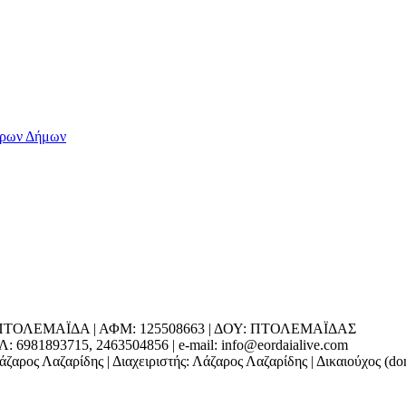
ΕΔΡΑ: ΠΤΟΛΕΜΑΪΔΑ | ΑΦΜ: 125508663 | ΔΟΥ: ΠΤΟΛΕΜΑΪΔΑΣ
1893715, 2463504856 | e-mail: info@eordaialive.com
ζαρος Λαζαρίδης | Διαχειριστής: Λάζαρος Λαζαρίδης | Δικαιούχος (d