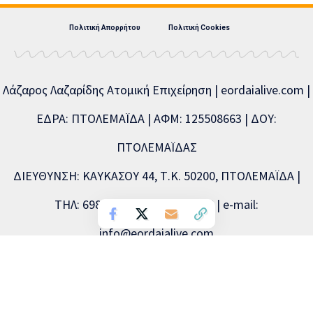
Πολιτική Απορρήτου
Πολιτική Cookies
Λάζαρος Λαζαρίδης Ατομική Επιχείρηση | eordaialive.com |
ΕΔΡΑ: ΠΤΟΛΕΜΑΪΔΑ | ΑΦΜ: 125508663 | ΔΟΥ:
ΠΤΟΛΕΜΑΪΔΑΣ
ΔΙΕΥΘΥΝΣΗ: ΚΑΥΚΑΣΟΥ 44, Τ.Κ. 50200, ΠΤΟΛΕΜΑΪΔΑ |
ΤΗΛ: 6981893715, 2463504856 | e-mail:
info@eordaialive.com
Νόμιμος εκπρόσωπος: Λάζαρος Λαζαρίδης | Διευθυντής
σύνταξης: Λάζαρος Λαζαρίδης | Διαχειριστής: Λάζαρος