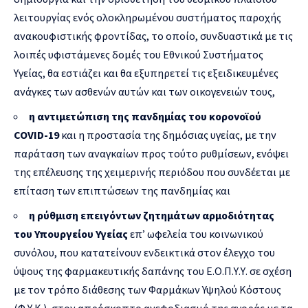
λειτουργίας ενός ολοκληρωμένου συστήματος παροχής
ανακουφιστικής φροντίδας, το οποίο, συνδυαστικά με τις
λοιπές υφιστάμενες δομές του Εθνικού Συστήματος
Υγείας, θα εστιάζει και θα εξυπηρετεί τις εξειδικευμένες
ανάγκες των ασθενών αυτών και των οικογενειών τους,
η αντιμετώπιση της πανδημίας του κορονοϊού
COVID-19
και η προστασία της δημόσιας υγείας, με την
παράταση των αναγκαίων προς τούτο ρυθμίσεων, ενόψει
της επέλευσης της χειμερινής περιόδου που συνδέεται με
επίταση των επιπτώσεων της πανδημίας και
η ρύθμιση επειγόντων ζητημάτων αρμοδιότητας
του Υπουργείου Υγείας
επ’ ωφελεία του κοινωνικού
συνόλου, που κατατείνουν ενδεικτικά στον έλεγχο του
ύψους της φαρμακευτικής δαπάνης του Ε.Ο.Π.Υ.Υ. σε σχέση
με τον τρόπο διάθεσης των Φαρμάκων Υψηλού Κόστους
(Φ.Υ.Κ.), στον απρόσκοπτο ανεφοδιασμό της αγοράς με τα