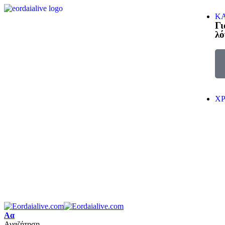
ΚΑ
Γι
λό
Χ
Αα
Αναζήτηση