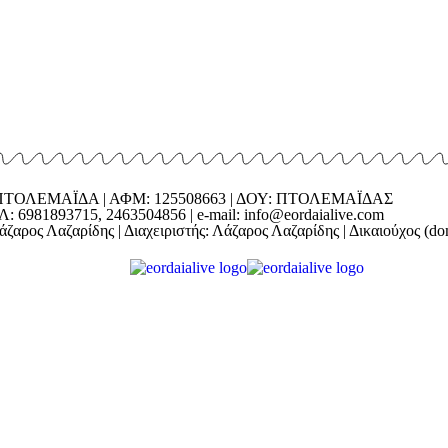
ΕΔΡΑ: ΠΤΟΛΕΜΑΪΔΑ | ΑΦΜ: 125508663 | ΔΟΥ: ΠΤΟΛΕΜΑΪΔΑΣ
1893715, 2463504856 | e-mail: info@eordaialive.com
ζαρος Λαζαρίδης | Διαχειριστής: Λάζαρος Λαζαρίδης | Δικαιούχος (d