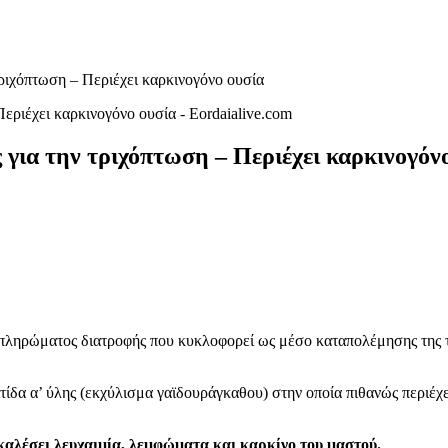
ιχόπτωση – Περιέχει καρκινογόνο ουσία
α την τριχόπτωση – Περιέχει καρκινογόνο
πληρώματος διατροφής που κυκλοφορεί ως μέσο καταπολέμησης της 
ίδα α’ ύλης (εκχύλισμα γαϊδουράγκαθου) στην οποία πιθανώς περιέχ
οκαλέσει λευχαιμία, λεμφώματα και καρκίνο του μαστού.