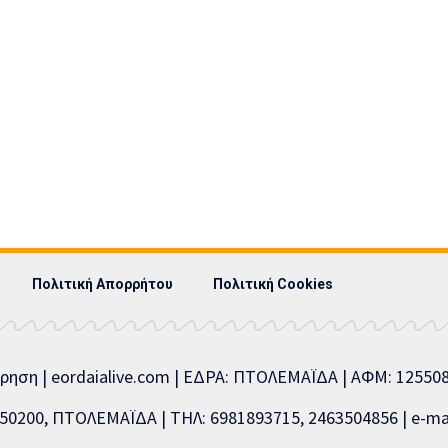
Πολιτική Απορρήτου
Πολιτική Cookies
ίρηση | eordaialive.com | ΕΔΡΑ: ΠΤΟΛΕΜΑΪΔΑ | ΑΦΜ: 1255
0200, ΠΤΟΛΕΜΑΪΔΑ | ΤΗΛ: 6981893715, 2463504856 | e-mai