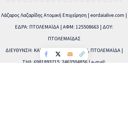
Λάζαρος Λαζαρίδης Ατομική Επιχείρηση | eordaialive.com |
ΕΔΡΑ: ΠΤΟΛΕΜΑΪΔΑ | ΑΦΜ: 125508663 | ΔΟΥ:
ΠΤΟΛΕΜΑΪΔΑΣ
ΔΙΕΥΘΥΝΣΗ: ΚΑΥΚΑΣΟΥ 44, Τ.Κ. 50200, ΠΤΟΛΕΜΑΪΔΑ |
ΤΗΛ: 6981893715, 2463504856 | e-mail:
info@eordaialive.com
Νόμιμος εκπρόσωπος: Λάζαρος Λαζαρίδης | Διευθυντής
σύνταξης: Λάζαρος Λαζαρίδης | Διαχειριστής: Λάζαρος
Λαζαρίδης | Δικαιούχος (domain name): Λάζαρος Λαζαρίδης
Copyright © 2026 Eordaialive.com, All Rights Reserved