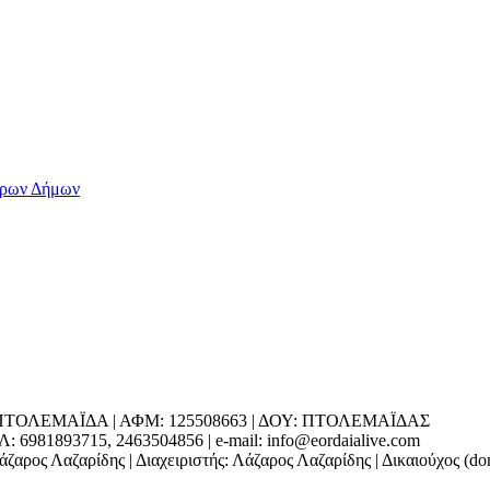
ΕΔΡΑ: ΠΤΟΛΕΜΑΪΔΑ | ΑΦΜ: 125508663 | ΔΟΥ: ΠΤΟΛΕΜΑΪΔΑΣ
1893715, 2463504856 | e-mail: info@eordaialive.com
ζαρος Λαζαρίδης | Διαχειριστής: Λάζαρος Λαζαρίδης | Δικαιούχος (d