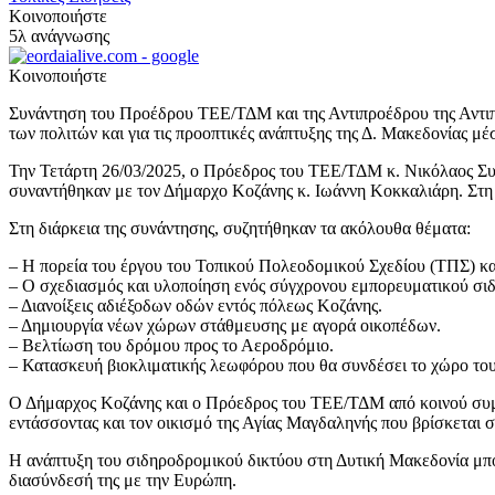
Κοινοποιήστε
5λ ανάγνωσης
Κοινοποιήστε
Συνάντηση
του
Προέδρου ΤΕΕ/ΤΔΜ
και της Αντιπροέδρου της Αν
των πολιτών
και για τις προοπτικές ανάπτυξης της Δ. Μακεδονίας
μέ
Την Τετάρτη 26/03/2025,
ο Πρόεδρος
τ
ου ΤΕΕ/ΤΔΜ
κ.
Νικόλαος
Συ
συναντήθηκαν με τον
Δήμαρχο Κοζάνης
κ. Ιωάννη Κοκκα
λιά
ρη.
Στη
Στη διάρκεια της
συνάντησης, συζητήθηκαν τα ακόλουθα θέματα:
–
Η πορεία του έργου του
Τοπικ
ού
Πολεοδομικ
ού
Σχ
εδίου
(ΤΠΣ)
κα
–
Ο σχεδιασμός
και υλοποίηση ενός σύγχρονου εμπορευματικού
σι
–
Διανοίξεις
αδιέξοδων
οδών
εντός πόλεως Κοζάνης.
–
Δ
ημιουργία
νέων χώρων στάθμευσης
με αγορά οικοπέδων
.
–
Βελτίωση του δρόμου προς το Αεροδρόμιο.
–
Κατασκευή βιοκλιματικής λεωφόρου που θα συνδέσει το χώρο το
Ο
Δ
ήμαρχος Κοζάνης και ο
Πρόεδρος του
ΤΕΕ/ΤΔΜ από κοινού συμ
εντάσσοντας και τον οικισμό
της Α
γίας Μαγδαληνής
που βρίσκεται
σ
Η ανάπτυξη του σιδηροδρομικού δικτύου στη
Δυτική Μακεδονία μπο
διασύνδεσ
ή
της με τη
ν
Ευρώπη.