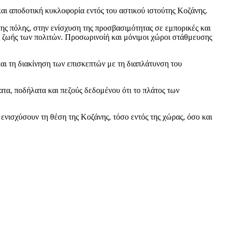
αι αποδοτική κυκλοφορία εντός του αστικού ιστού
της Κοζάνης
.
ης πόλης,
στην ενίσχυση της προσβασιμότητας σε εμπορικές και
ς ζωής των πολιτών.
Π
ροσωρ
ινοί
ή
και μόνιμοι χώροι
στάθμευσης
αι τη διακίνηση
των
επισκεπτών
με
τη διαπλάτυνση του
ατα, ποδήλατα και πεζούς δεδομένου ότι το πλάτος των
α ενισχύσουν τη
θέση
της Κοζάνης
,
τόσο εντός της χώρας
,
όσο και