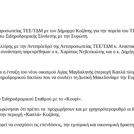
τιπροσωπείας ΤΕΕ/ΤΔΜ
με
τον Δήμαρχο Κοζάνης
για την
πορεία του
Τ
σω
Σιδηροδρομική
ς Σύνδεσης
με τ
ην Ευρώπη
.
λλίρη
ς
με την
Αντιπρόε
δρο
της Αντιπροσωπείας ΤΕΕ/ΤΔΜ
κ.
Αναστα
 συνάντηση παρευρέθηκαν ο
κ.
Χαρίσιος
Νεβεσκιώτης
και ο
κ.
Δημήτ
ι η ένταξη
του νέου οικισμού Αγίας Μαγδαληνής
(περιοχή Κασλά πλη
δηροδρομικού δικτύου
που να συνδέει τη
Δ
υτική
Μακεδονία
με τ
ην Ευ
υ Σιδηροδρομικού Σταθμού με το
«
Κουρί
»
.
φώνησαν ότι πρέπει να προχωρήσουν
και με γρηγορότερο
ρυθμό οι δ
την
περιοχή
«
Κασλά
»
Κοζάνης.
ρεί να ενισχύσει
τις επενδύσεις,
την εμπορική και οικονομική δραστη