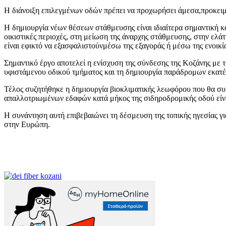
Η διάνοιξη επιλεγμένων οδών πρέπει να προχωρήσει
άμεσα,
προκει
Η δημιουργία νέων θέσεων στάθμευσης είναι ιδιαίτερα σημαντική 
οικιστικές περιοχές
,
στη μείωση της άναρχης στάθμευσης
,
στη
ν ελά
είναι εφικτό να εξασφαλιστούν
μέσω της εξαγοράς
ή
μέσω
της ενοικ
Σημαντικό έργο αποτελεί η
ενίσχ
υση
της σύνδεσης της Κοζάνης με τ
υφιστάμενου οδικού τμήματος και τη
δημιουργία
παράδρομων εκατέ
Τέλος συζητήθηκε η δημιουργία
βιοκλιματικής λεωφόρου που θα συ
απαλλοτριωμένων εδαφών κατά μήκος της σ
ιδηροδρομικής οδού είν
Η συνάντηση αυτή επιβεβαιώνει τη δέσμευση της τοπικής ηγεσίας γ
στην
Ευρώπη.