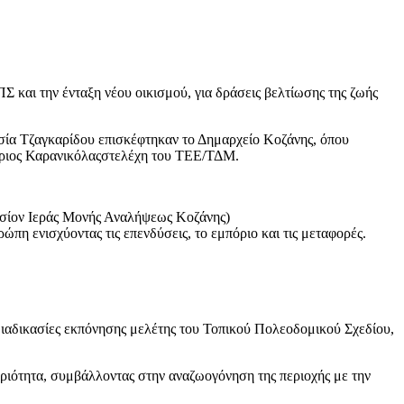
ΠΣ
και την
ένταξη νέου οικισμού
,
για δράσεις βελτίωσης της ζωής
σία
Τζαγκαρίδου
επισκέφτηκαν το Δημαρχείο Κοζάνης, όπου
ριο
ς
Καρανικόλας
σ
τελέχη
του ΤΕΕ/ΤΔΜ.
σίον Ιεράς Μονής Αναλήψεως Κοζάνης
)
ρώπη
ενισχύοντας
τις επενδύσεις,
το εμπόριο και τις μεταφορές.
ιαδικασίες
εκπόνηση
ς
μελέτης του Τοπικού Πολεοδομικού Σχεδίου
,
ριότητα
,
συμβάλλοντας στην αναζωογόνηση της περιοχής
με την