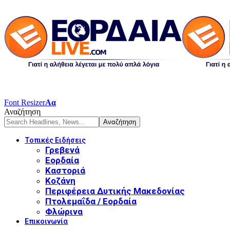
Font Resizer
Αα
Αναζήτηση
Τοπικές Ειδήσεις
Γρεβενά
Εορδαία
Καστοριά
Κοζάνη
Περιφέρεια Δυτικής Μακεδονίας
Πτολεμαΐδα / Εορδαία
Φλώρινα
Επικοινωνία