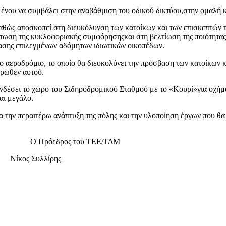
μένου ν
α συμβάλει
στην
αναβάθμιση του οδικού δικτύου
,
σ
την ομαλή κ
καθώς αποσκοπεί
στη διευκόλυνση των κατοίκων και των επισκεπτών
τ
ττωση
της κυκλοφοριακής συμφόρησης
και στη βελτίωση της ποιότητα
ίασης
επιλεγμένων αδόμητων
ιδιωτικών
οικοπέδων
.
ο αεροδρόμιο, το οποίο θα διευκολύνει την πρόσβαση των κατοίκων κ
ρωθεν αυτού
.
νδέσει το χώρο του Σιδηροδρομικού Σταθμού με το «Κουρί»
για οχήμ
αι μεγάλο
.
ια την περαιτέρω ανάπτυξη της πόλης και την υλοποίηση έργων που θ
Ο Πρόεδρος του ΤΕΕ/ΤΔΜ
Νίκος Συλλίρης