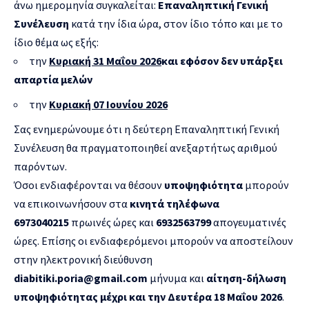
άνω ημερομηνία συγκαλείται:
Επαναληπτική Γενική
Συνέλευση
κατά την ίδια ώρα, στον ίδιο τόπο και με το
ίδιο θέμα ως εξής:
την
Κυριακή 31 Μαΐου 2026
και εφόσον δεν υπάρξει
απαρτία μελών
την
Κυριακή 07 Ιουνίου 2026
Σας ενημερώνουμε ότι η δεύτερη Επαναληπτική Γενική
Συνέλευση θα πραγματοποιηθεί ανεξαρτήτως αριθμού
παρόντων.
Όσοι ενδιαφέρονται να θέσουν
υποψηφιότητα
μπορούν
να επικοινωνήσουν στα
κινητά τηλέφωνα
6973040215
πρωινές ώρες και
6932563799
απογευματινές
ώρες. Επίσης οι ενδιαφερόμενοι μπορούν να αποστείλουν
στην ηλεκτρονική διεύθυνση
diabitiki.poria@
gmail
.
com
μήνυμα και
αίτηση-δήλωση
υποψηφιότητας
μέχρι και την Δευτέρα 18 Μαΐου 2026
.