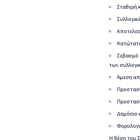
Σταθερή κ
Συλλογικ
Αποτελεσ
Κατώτατο
Σεβασμό 
των συλλογι
Άμεση απ
Προστασί
Προστασία
Δημόσιο 
Φορολογι
Η θέση του 