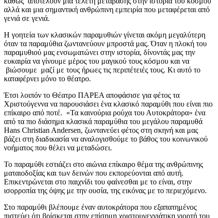
καθώς αποτελούν μια τελετή μετάβασης στην ιστορία του κόσμου
αλλά και μια σημαντική ανθρώπινη εμπειρία που μεταφέρεται από
γενιά σε γενιά.
Η γοητεία των κλασικών παραμυθιών γίνεται ακόμη μεγαλύτερη
όταν τα παραμύθια ζωντανεύουν μπροστά μας. Όταν η πλοκή του
παραμυθιού μας ενσωματώνει στην ιστορία, δίνοντάς μας την
ευκαιρία να γίνουμε μέρος του μαγικού τους κόσμου και να
βιώσουμε μαζί με τους ήρωες τις περιπέτειές τους. Κι αυτό το
καταφέρνει μόνο το θέατρο.
Έτσι λοιπόν το Θέατρο ΠΑΡΕΑ αποφάσισε για φέτος τα
Χριστούγεννα να παρουσιάσει ένα κλασικό παραμύθι που είναι πιο
επίκαιρο από ποτέ. «Τα καινούρια ρούχα του Αυτοκράτορα» ένα
από τα πιο διάσημα κλασικά παραμύθια του μεγάλου παραμυθά
Hans Christian Andersen, ζωντανεύει φέτος στη σκηνή και μας
βάζει στη διαδικασία να αναλογισθούμε το βάθος του κοινωνικού
νοήματος που θέλει να μεταδώσει.
Το παραμύθι εστιάζει στο αιώνια επίκαιρο θέμα της ανθρώπινης
ματαιοδοξίας και των δεινών που εκπορεύονται από αυτή.
Επικεντρώνεται στο παιχνίδι του φαίνεσθαι με το είναι, στην
ισορροπία της όψης με την ουσία, της εικόνας με το περιεχόμενο.
Στο παραμύθι βλέπουμε έναν αυτοκράτορα που εξαπατημένος
πιστεύει ότι βρίσκεται στην επίσημη χριστουγεννιάτικη γιορτή του