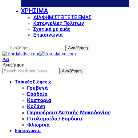
ΧΡΗΣΙΜΑ
ΔΙΑΦΗΜΙΣΤΕΙΤΕ ΣΕ ΕΜΑΣ
Καταγγελίες Πολιτών
Σχετικά με εμάς
Επικοινωνία
Font
Αα
Resizer
Αναζήτηση
Τοπικές Ειδήσεις
Γρεβενά
Εορδαία
Καστοριά
Κοζάνη
Περιφέρεια Δυτικής Μακεδονίας
Πτολεμαΐδα / Εορδαία
Φλώρινα
Επικοινωνία