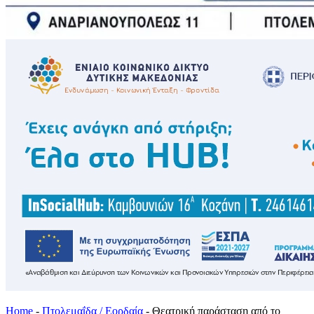
Home
-
Πτολεμαΐδα / Εορδαία
-
Θεατρική παράσταση από το