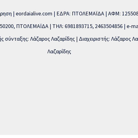
ίρηση | eordaialive.com | ΕΔΡΑ: ΠΤΟΛΕΜΑΪΔΑ | ΑΦΜ: 1255
0200, ΠΤΟΛΕΜΑΪΔΑ | ΤΗΛ: 6981893715, 2463504856 | e-mai
 σύνταξης: Λάζαρος Λαζαρίδης | Διαχειριστής: Λάζαρος Λα
Λαζαρίδης