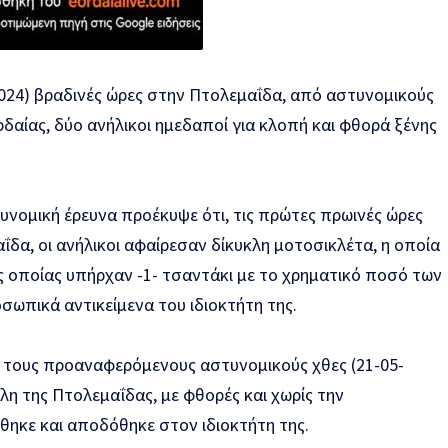
024) βραδινές ώρες στην Πτολεμαΐδα, από αστυνομικούς
αίας, δύο ανήλικοι ημεδαποί για κλοπή και φθορά ξένης
υνομική έρευνα προέκυψε ότι, τις πρώτες πρωινές ώρες
ΐδα, οι ανήλικοι αφαίρεσαν δίκυκλη μοτοσικλέτα, η οποία
ς οποίας υπήρχαν -1- τσαντάκι με το χρηματικό ποσό των
οσωπικά αντικείμενα του ιδιοκτήτη της.
 τους προαναφερόμενους αστυνομικούς χθες (21-05-
λη της Πτολεμαΐδας, με φθορές και χωρίς την
θηκε και αποδόθηκε στον ιδιοκτήτη της.