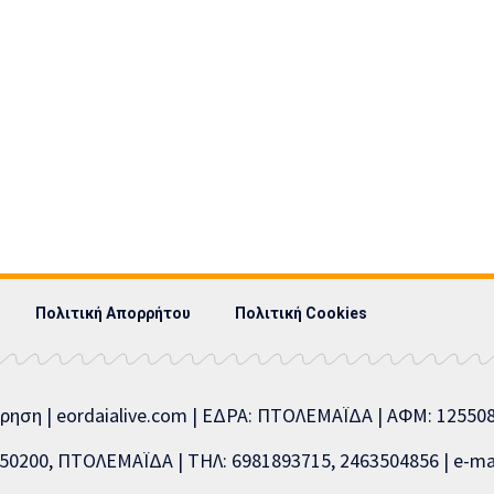
Πολιτική Απορρήτου
Πολιτική Cookies
ίρηση | eordaialive.com | ΕΔΡΑ: ΠΤΟΛΕΜΑΪΔΑ | ΑΦΜ: 1255
0200, ΠΤΟΛΕΜΑΪΔΑ | ΤΗΛ: 6981893715, 2463504856 | e-mai