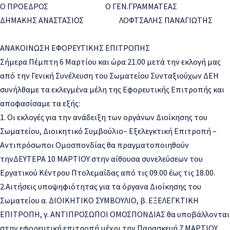
Ο ΠΡΟΕΔΡΟΣ Ο ΓΕΝ.ΓΡΑΜΜΑΤΕΑΣ
ΔΗΜΑΚΗΣ ΑΝΑΣΤΑΣΙΟΣ
ΛΟΦΤΣΑΛΗΣ ΠΑΝΑΓΙΩΤΗΣ
ΑΝΑΚΟΙΝΩΣΗ ΕΦΟΡΕΥΤΙΚΗΣ ΕΠΙΤΡΟΠΗΣ
Σήμερα
Πέμπτη
6
Μαρτίου
και ώρα 21.00
μετά την εκλογή μας
από την Γενική Συνέλευση του Σωματείου Συνταξιούχων ΔΕΗ
συνήλθαμε τα εκλεγμένα μέλη της Εφορευτικής Επιτροπής
και
αποφασίσαμε τα εξής:
1. Οι
εκλογές
για
την ανάδειξη των οργάνων Διοίκησης του
Σωματείου,
Διοικητικό Συμβούλιο–
Εξελεγκτική Επιτροπή
–
Αντιπρόσωποι Ομοσπονδίας
θα πραγματοποιηθούν
την
ΔΕΥΤΕΡΑ
1
0
ΜΑΡΤΙΟΥ
στην αίθουσα συνελεύσεων του
Εργατικού Κέντρου Πτολεμαΐδας από τις 09.00 έως τις 1
8
.00
.
2.Αιτήσεις υποψηφιότητας για τα όργανα Διοίκησης του
Σωματείου
α. ΔΙΟΙΚΗΤΙΚΟ ΣΥΜΒΟΥΛΙΟ,
β. ΕΞΕΛΕΓΚΤΙΚΗ
ΕΠΙΤΡΟΠΗ,
γ. ΑΝΤΙΠΡΟΣΩΠΟΙ ΟΜΟΣΠΟΝΔΙΑΣ
θα υποβάλλονται
στην
εφορευτική επιτροπή
μέχρι την Παρασκευή 7 ΜΑΡΤΙΟΥ