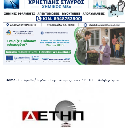
Home
-
Πτολεμαΐδα / Εορδαία
-
Σωματείο εργαζομένων Δ.Ε.ΤΗ.Π. : Αλληλεγγύη στον Αγώνα Κατά της Καύσης Απορριμμάτων